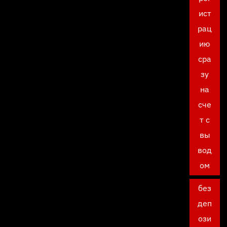
ист
рац
ию
сра
зу
на
сче
т с
вы
вод
ом
без
деп
ози