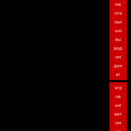
ме
нта
льн
ым
вы
вод
ом
ден
ег
игр
ов
ые
авт
ом