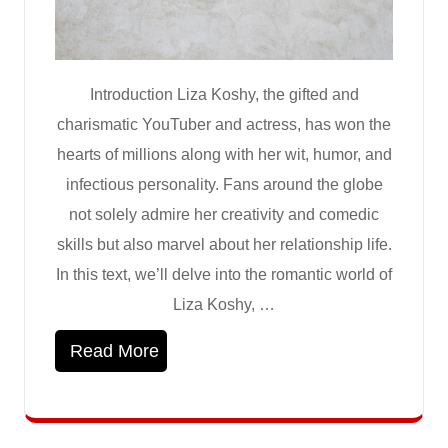
Introduction Liza Koshy, the gifted and
charismatic YouTuber and actress, has won the
hearts of millions along with her wit, humor, and
infectious personality. Fans around the globe
not solely admire her creativity and comedic
skills but also marvel about her relationship life.
In this text, we’ll delve into the romantic world of
Liza Koshy, …
Read More