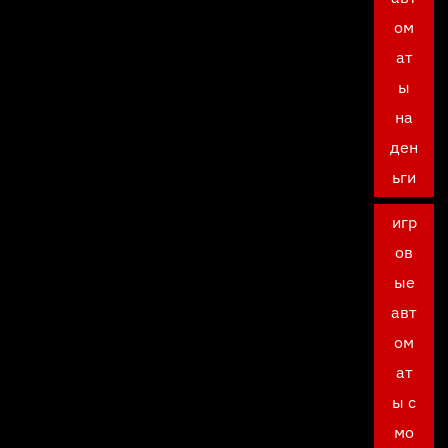
ом
ат
ы
на
ден
ьги
игр
ов
ые
авт
ом
ат
ы с
мо