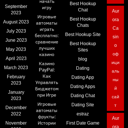
начать
Best Hookup
September
игру
Chat
Aur
2023
Игровые
Best Hookup
ora
August 2023
автоматы
Chats
Ca
играть
July 2023
Best Hookup Site
бесплатно:
sin
June 2023
сравнение
Best Hookup
o
лучших
May 2023
Sites
оф
казино
April 2023
blog
ици
Казино
March 2023
Dating
PayPal:
аль
Как
February
Dating App
ны
Управлять
2023
Dating Apps
й
Бюджетом
January
при Игре
Dating Chat
сай
2023
Игровые
Dating Site
т
December
автоматы
2022
estraz
фрукты:
Aur
November
Истории
First Date Game
ora