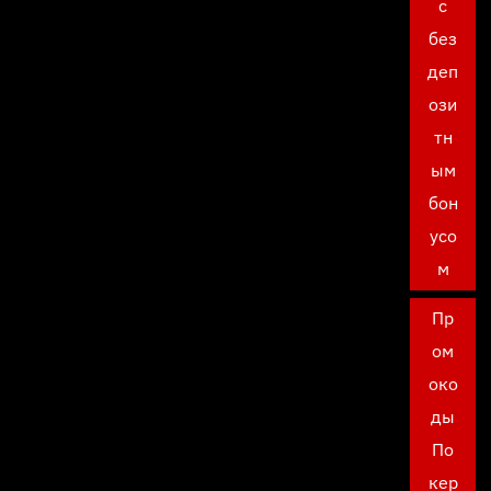
с
без
деп
ози
тн
ым
бон
усо
м
Пр
ом
око
ды
По
кер