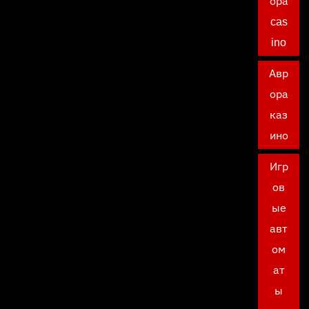
ора
cas
ino
Авр
ора
каз
ино
Игр
ов
ые
авт
ом
ат
ы