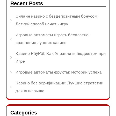
Recent Posts
Онлайн казино с бездепозитным бонусом:
Легкий способ начать игру
Игровые автоматы играть бесплатно:
сравнение лучших казино
Казино PayPal: Как Управлять Бюджетом при
Игре
Игровые автоматы фрукты: Истории успеха
Казино без верификации: Лучшие стратегии
для выигрыша
Categories