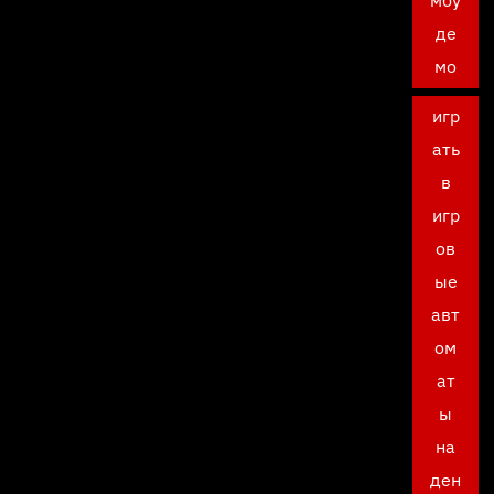
мбу
де
мо
игр
ать
в
игр
ов
ые
авт
ом
ат
ы
на
ден