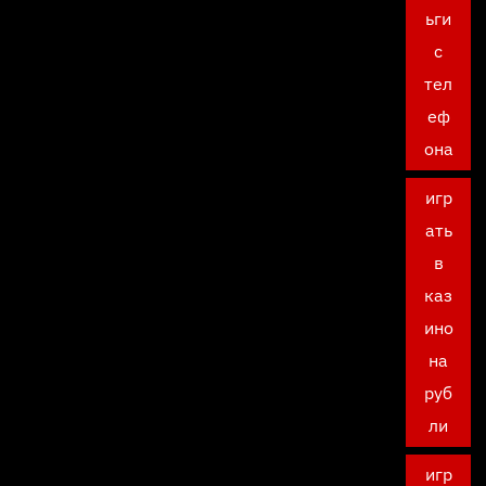
ьги
с
тел
еф
она
игр
ать
в
каз
ино
на
руб
ли
игр