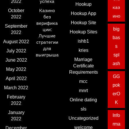
2022
успеха
Hookup
каз
October
Казино
Hookup App
ино
2022
без
Hookup Site
верифика
September
big
ции:
Hookup Sites
2022
Лучшие
bas
ishb1
August 2022
стратегии
s
для
kries
July 2022
выигрыша
spl
Marriage
June 2022
ash
Certificate
May 2022
Requirements
GG
April 2022
mcc
pok
March 2022
mnrt
erO
February
Online dating
K
2022
sls
January
Info
Uncategorized
2022
rma
welcome
December