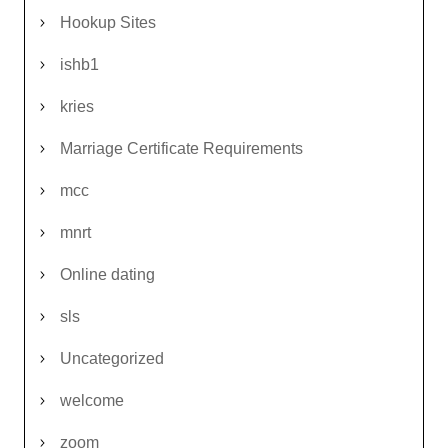
Hookup Sites
ishb1
kries
Marriage Certificate Requirements
mcc
mnrt
Online dating
sls
Uncategorized
welcome
zoom