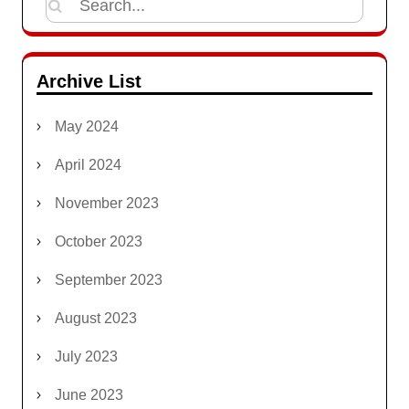
Search
for:
Archive List
May 2024
April 2024
November 2023
October 2023
September 2023
August 2023
July 2023
June 2023