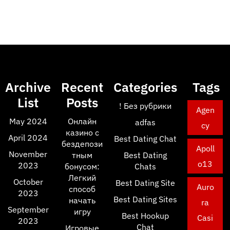
Archive
Recent
Categories
Tags
List
Posts
! Без рубрики
Agen
May 2024
Онлайн
adfas
cy
казино с
April 2024
Best Dating Chat
бездепози
Apoll
November
тным
Best Dating
o13
2023
бонусом:
Chats
Легкий
October
Best Dating Site
Auro
способ
2023
Best Dating Sites
начать
ra
September
игру
Best Hookup
Casi
2023
Chat
Игровые