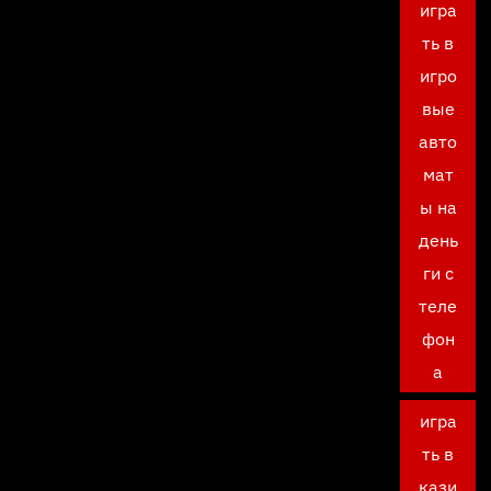
игра
ть в
игро
вые
авто
мат
ы на
день
ги с
теле
фон
а
игра
ть в
кази