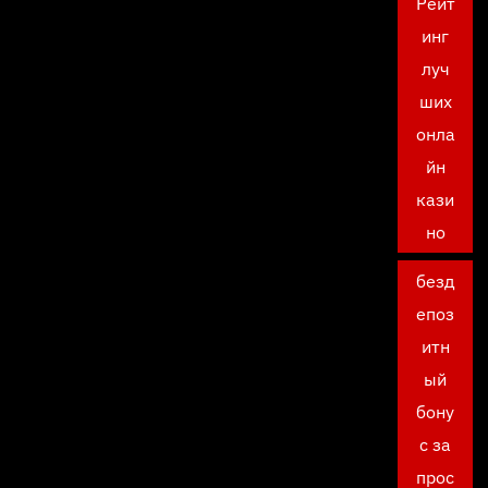
Рейт
инг
луч
ших
онла
йн
кази
но
безд
епоз
итн
ый
бону
с за
прос