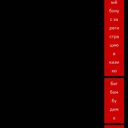
ый
бону
с за
реги
стра
цию
в
кази
но
биг
бам
бу
дем
о