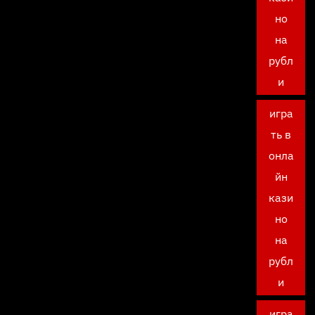
но
на
рубл
и
игра
ть в
онла
йн
кази
но
на
рубл
и
игра