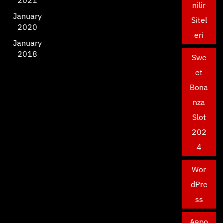
2021
nilir
January
Sitel
2020
eri
January
2018
Swe
et
Bona
nza
Slot
202
4
Wor
dPre
ss
Авро