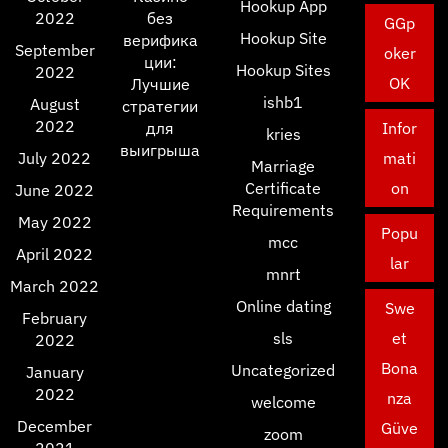
Hookup App
2022
без
GGp
Hookup Site
верифика
September
oker
ции:
Hookup Sites
2022
OK
Лучшие
ishb1
August
стратегии
2022
для
Infor
kries
выигрыша
July 2022
mati
Marriage
Certificate
on
June 2022
Requirements
May 2022
Popu
mcc
April 2022
lar
mnrt
March 2022
Online dating
Swe
February
sls
et
2022
Bona
Uncategorized
January
2022
nza
welcome
December
Güve
zoom