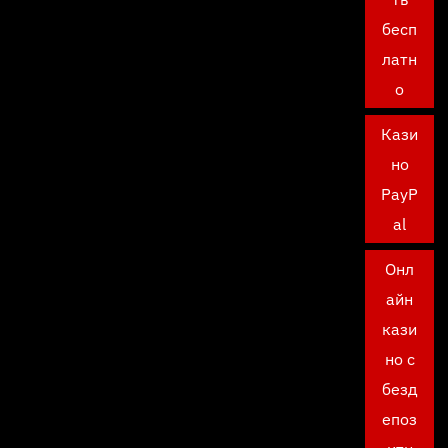
бесп
латн
о
Кази
но
PayP
al
Онл
айн
кази
но с
безд
епоз