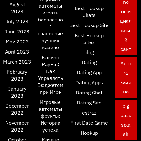
no
August
автоматы
Best Hookup
2023
офи
играть
Chats
бесплатно
циал
July 2023
Best Hookup Site
:
ьны
June 2023
сравнение
Best Hookup
й
лучших
May 2023
Sites
казино
сайт
April 2023
blog
Казино
March 2023
Dating
Auro
PayPal:
Как
February
Dating App
ra
Управлять
2023
кази
Dating Apps
Бюджетом
January
но
при Игре
Dating Chat
2023
Игровые
Dating Site
December
big
автоматы
2022
estraz
bass
фрукты:
November
Истории
First Date Game
spla
2022
успеха
Hookup
sh
October
Казино