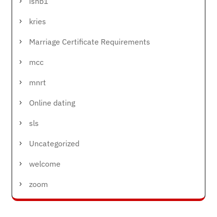
ishb1
kries
Marriage Certificate Requirements
mcc
mnrt
Online dating
sls
Uncategorized
welcome
zoom