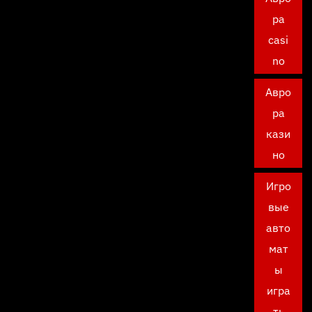
ра
casi
no
Авро
ра
кази
но
Игро
вые
авто
мат
ы
игра
ть