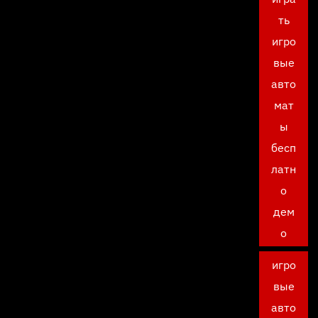
ть
игро
вые
авто
мат
ы
бесп
латн
о
дем
о
игро
вые
авто