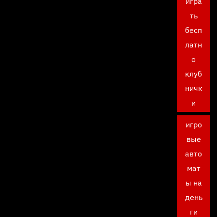
игра
ть
бесп
латн
о
клуб
ничк
и
игро
вые
авто
мат
ы на
день
ги