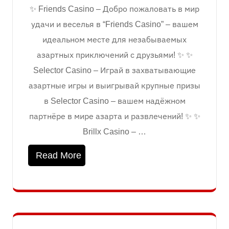
✨ Friends Casino – Добро пожаловать в мир
удачи и веселья в “Friends Casino” – вашем
идеальном месте для незабываемых
азартных приключений с друзьями! ✨ ✨
Selector Casino – Играй в захватывающие
азартные игры и выигрывай крупные призы
в Selector Casino – вашем надёжном
партнёре в мире азарта и развлечений! ✨ ✨
Brillx Casino – …
Read More