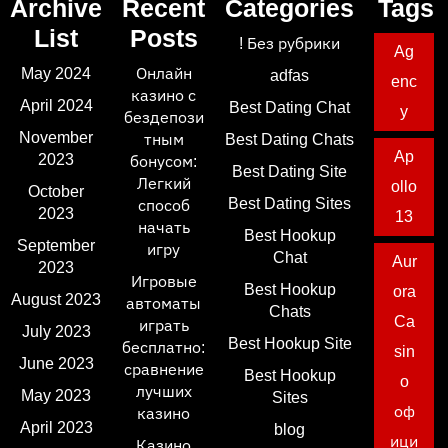
Archive
Recent
Categories
Tags
List
Posts
! Без рубрики
Ag
May 2024
Онлайн
adfas
enc
казино с
April 2024
Best Dating Chat
y
бездепози
November
тным
Best Dating Chats
Ap
2023
бонусом:
Best Dating Site
Легкий
ollo
October
Best Dating Sites
способ
2023
13
начать
Best Hookup
September
игру
Chat
Aur
2023
Игровые
Best Hookup
ora
August 2023
автоматы
Chats
Ca
играть
July 2023
Best Hookup Site
бесплатно:
sin
June 2023
сравнение
Best Hookup
o
лучших
May 2023
Sites
оф
казино
April 2023
blog
ици
Казино