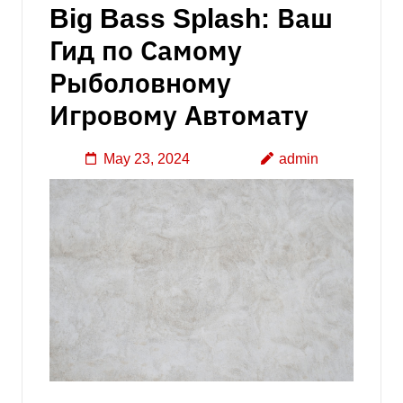
Big Bass Splash: Ваш
Гид по Самому
Рыболовному
Игровому Автомату
May 23, 2024
admin