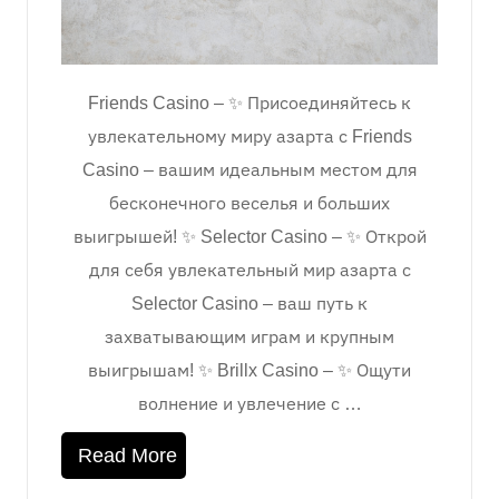
Friends Casino – ✨ Присоединяйтесь к
увлекательному миру азарта с Friends
Casino – вашим идеальным местом для
бесконечного веселья и больших
выигрышей! ✨ Selector Casino – ✨ Открой
для себя увлекательный мир азарта с
Selector Casino – ваш путь к
захватывающим играм и крупным
выигрышам! ✨ Brillx Casino – ✨ Ощути
волнение и увлечение с …
Read More