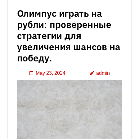
Олимпус играть на
рубли: проверенные
стратегии для
увеличения шансов на
победу.
May 23, 2024
admin