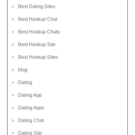
Best Dating Sites
Best Hookup Chat
Best Hookup Chats
Best Hookup Site
Best Hookup Sites
blog
Dating
Dating App
Dating Apps
Dating Chat
Dating Site