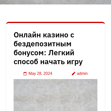
Онлайн казино с
бездепозитным
бонусом: Легкий
способ начать игру
May 28, 2024
admin