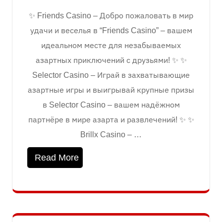
✨ Friends Casino – Добро пожаловать в мир
удачи и веселья в “Friends Casino” – вашем
идеальном месте для незабываемых
азартных приключений с друзьями! ✨ ✨
Selector Casino – Играй в захватывающие
азартные игры и выигрывай крупные призы
в Selector Casino – вашем надёжном
партнёре в мире азарта и развлечений! ✨ ✨
Brillx Casino – …
Read More