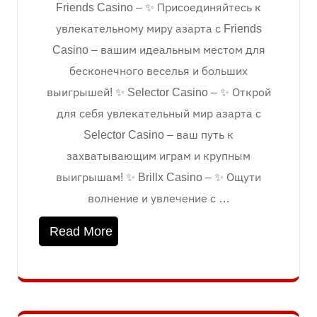
Friends Casino – ✨ Присоединяйтесь к
увлекательному миру азарта с Friends
Casino – вашим идеальным местом для
бесконечного веселья и больших
выигрышей! ✨ Selector Casino – ✨ Открой
для себя увлекательный мир азарта с
Selector Casino – ваш путь к
захватывающим играм и крупным
выигрышам! ✨ Brillx Casino – ✨ Ощути
волнение и увлечение с …
Read More