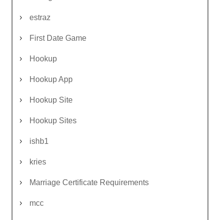
estraz
First Date Game
Hookup
Hookup App
Hookup Site
Hookup Sites
ishb1
kries
Marriage Certificate Requirements
mcc