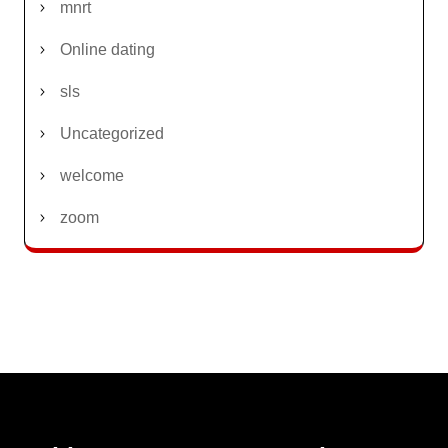
mnrt
Online dating
sls
Uncategorized
welcome
zoom