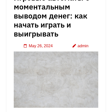
моментальным
выводом денег: как
начать играть и
выигрывать
May 26, 2024
admin