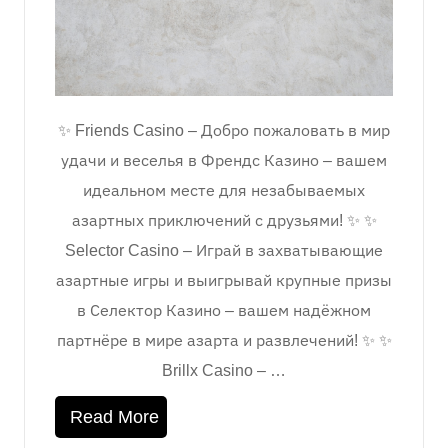
✨ Friends Casino – Добро пожаловать в мир
удачи и веселья в Френдс Казино – вашем
идеальном месте для незабываемых
азартных приключений с друзьями! ✨ ✨
Selector Casino – Играй в захватывающие
азартные игры и выигрывай крупные призы
в Селектор Казино – вашем надёжном
партнёре в мире азарта и развлечений! ✨ ✨
Brillx Casino – …
Read More