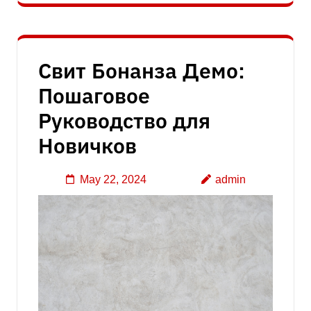
Свит Бонанза Демо:
Пошаговое
Руководство для
Новичков
May 22, 2024
admin