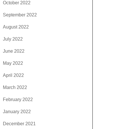
October 2022
September 2022
August 2022
July 2022
June 2022
May 2022
April 2022
March 2022
February 2022
January 2022
December 2021