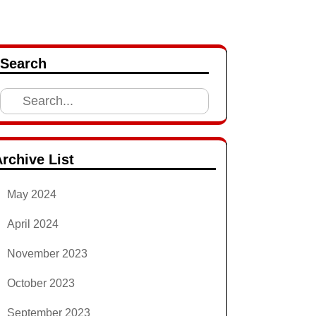
Search
Search
for:
rchive List
May 2024
April 2024
November 2023
October 2023
September 2023