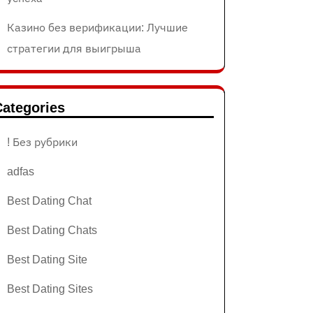
Казино без верификации: Лучшие
стратегии для выигрыша
Categories
! Без рубрики
adfas
Best Dating Chat
Best Dating Chats
Best Dating Site
Best Dating Sites