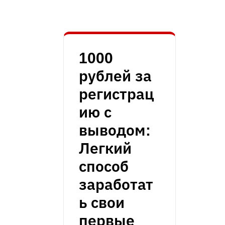
1000
рублей за
регистрац
ию с
выводом:
Легкий
способ
заработат
ь свои
первые