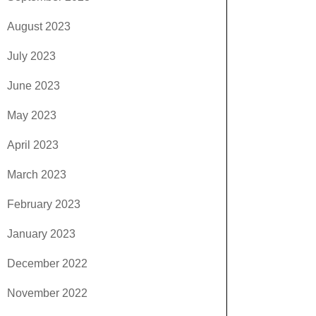
August 2023
July 2023
June 2023
May 2023
April 2023
March 2023
February 2023
January 2023
December 2022
November 2022