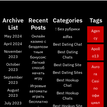
Archive
Recent
Categories
Tags
List
Posts
! Без рубрики
Agen
May 2024
Онлайн
adfas
cy
казино с
April 2024
Best Dating Chat
бездепози
Apoll
November
тным
Best Dating
o13
2023
бонусом:
Chats
Легкий
October
Best Dating Site
Auro
способ
2023
Best Dating Sites
начать
ra
September
игру
Best Hookup
Casi
2023
Chat
Игровые
no
August
автоматы
Best Hookup
2023
офи
играть
Chats
бесплатно
циал
July 2023
Best Hookup Site
: