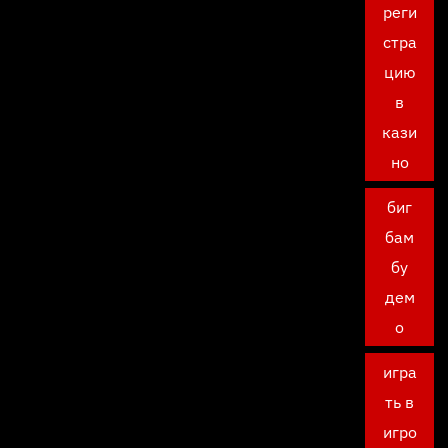
реги
стра
цию
в
кази
но
биг
бам
бу
дем
о
игра
ть в
игро