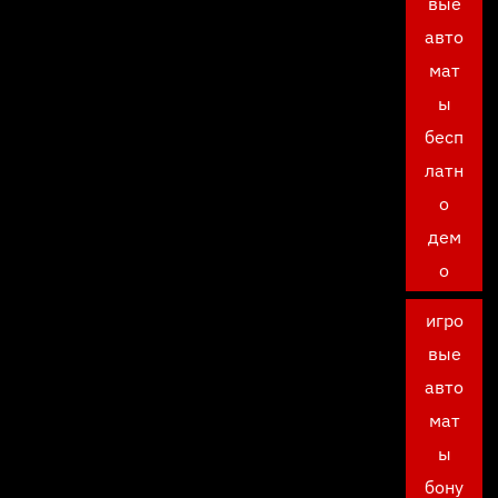
вые
авто
мат
ы
бесп
латн
о
дем
о
игро
вые
авто
мат
ы
бону