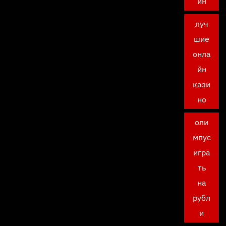
йн
луч
шие
онла
йн
кази
но
оли
мпус
игра
ть
на
рубл
и