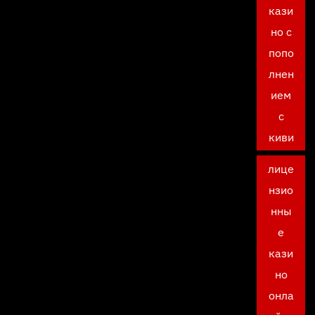
кази
но с
попо
лнен
ием
с
киви
лице
нзио
нны
е
кази
но
онла