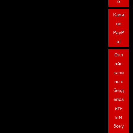
о
Кази
но
PayP
al
Онл
айн
кази
но с
безд
епоз
итн
ым
бону