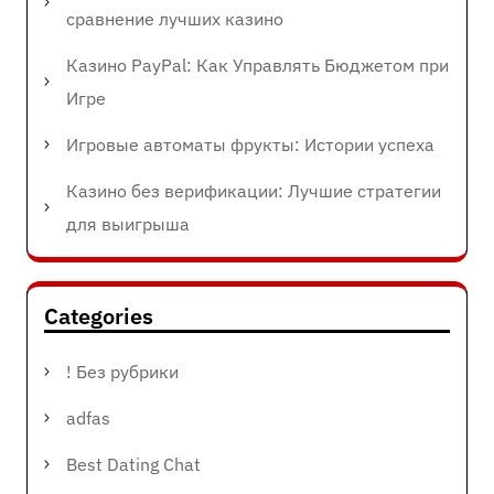
сравнение лучших казино
Казино PayPal: Как Управлять Бюджетом при
Игре
Игровые автоматы фрукты: Истории успеха
Казино без верификации: Лучшие стратегии
для выигрыша
Categories
! Без рубрики
adfas
Best Dating Chat