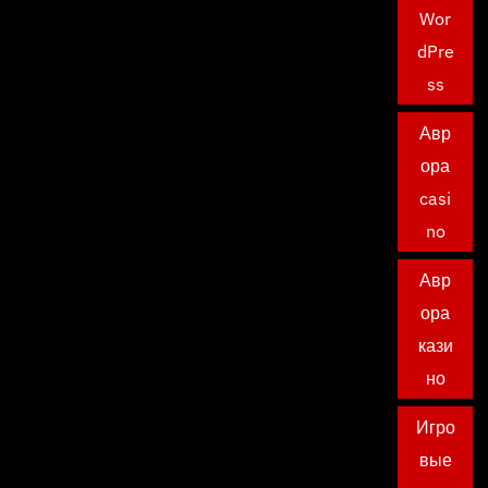
Wor
dPre
ss
Авр
ора
casi
no
Авр
ора
кази
но
Игро
вые