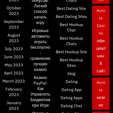
бонусом:
Chats
Легкий
October
Best Dating Site
Auro
способ
2023
Best Dating Sites
начать
ra
September
игру
Best Hookup
Casi
2023
Chat
Игровые
no
August
автоматы
Best Hookup
2023
офи
играть
Chats
бесплатно
циал
July 2023
Best Hookup Site
:
ьны
June 2023
сравнение
Best Hookup
й
лучших
May 2023
Sites
казино
сайт
April 2023
blog
Казино
March 2023
Dating
Auro
PayPal:
Как
February
Dating App
ra
Управлять
2023
кази
Dating Apps
Бюджетом
January
но
при Игре
Dating Chat
2023