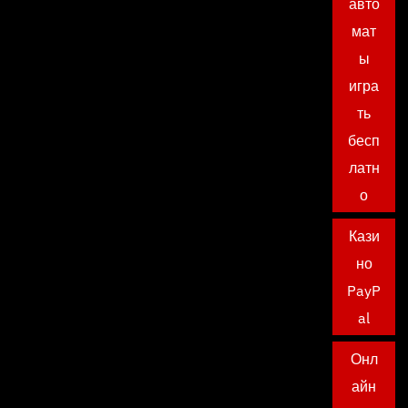
авто
мат
ы
игра
ть
бесп
латн
о
Кази
но
PayP
al
Онл
айн