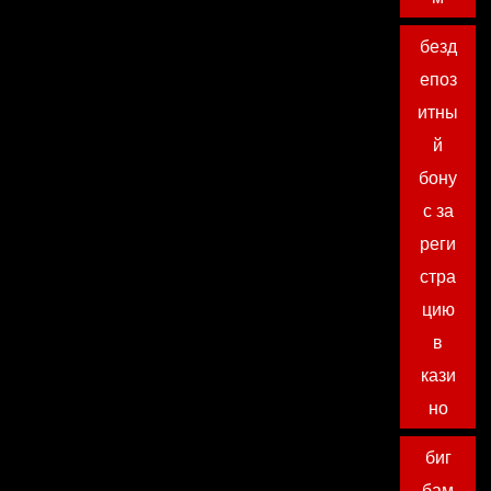
безд
епоз
итны
й
бону
с за
реги
стра
цию
в
кази
но
биг
бам