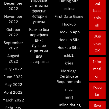
Игровые
Dating Site
December
big
автоматы
2022
estraz
bass
фрукты:
November
Истории
First Date Game
spla
2022
успеха
Hookup
sh
October
Казино без
Hookup App
2022
верифика
GGp
Hookup Site
ции:
September
oker
Лучшие
Hookup Sites
2022
OK
стратегии
ishb1
August
для
2022
выигрыша
Infor
kries
July 2022
mati
Marriage
Certificate
on
June 2022
Requirements
May 2022
Popu
mcc
April 2022
lar
mnrt
March 2022
Online dating
Swe
February