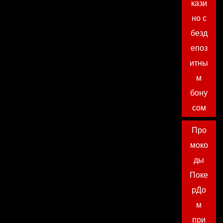
кази
но с
безд
епоз
итны
м
бону
сом
Про
моко
ды
Поке
рДо
м
при