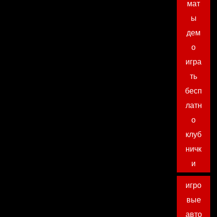
мат
ы
дем
о
игра
ть
бесп
латн
о
клуб
ничк
и
игро
вые
авто