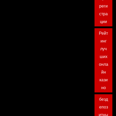
реги
стра
ции
Рейт
инг
луч
ших
онла
йн
кази
но
безд
епоз
итны