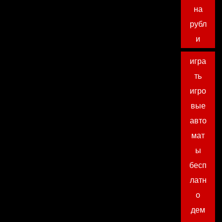
на
рубл
и
игра
ть
игро
вые
авто
мат
ы
бесп
латн
о
дем