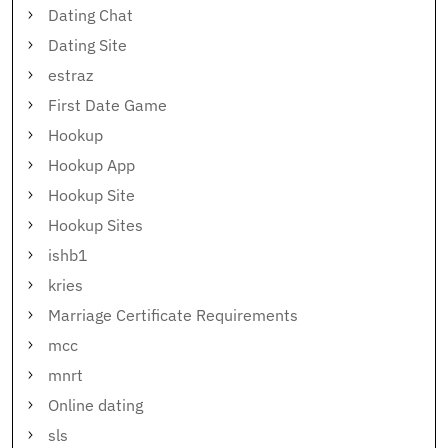
Dating Chat
Dating Site
estraz
First Date Game
Hookup
Hookup App
Hookup Site
Hookup Sites
ishb1
kries
Marriage Certificate Requirements
mcc
mnrt
Online dating
sls