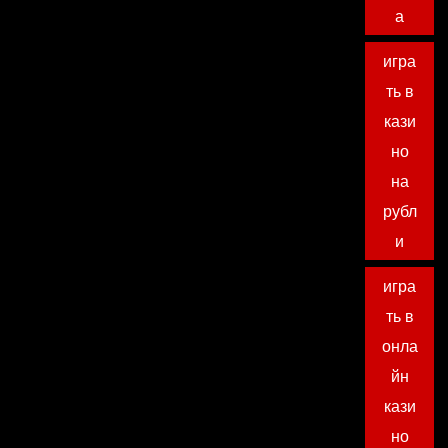
а
игра
ть в
кази
но
на
рубл
и
игра
ть в
онла
йн
кази
но