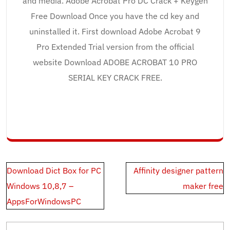
and media. Adobe Acrobat Pro DC Crack + Keygen
Free Download Once you have the cd key and
uninstalled it. First download Adobe Acrobat 9
Pro Extended Trial version from the official
website Download ADOBE ACROBAT 10 PRO
SERIAL KEY CRACK FREE.
Post
Download Dict Box for PC
Affinity designer pattern
navigation
Windows 10,8,7 –
maker free
AppsForWindowsPC