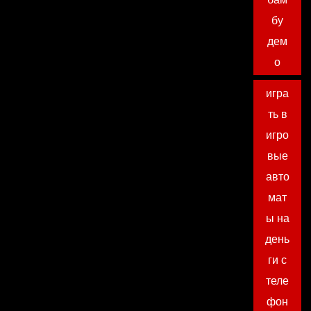
бу
дем
о
игра
ть в
игро
вые
авто
мат
ы на
день
ги с
теле
фон