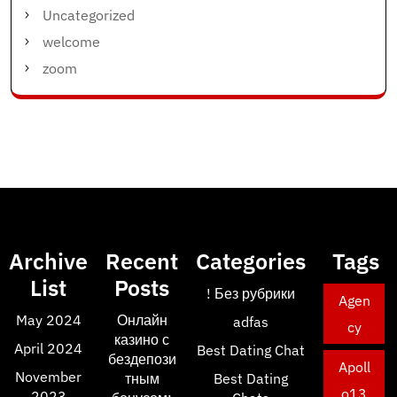
Uncategorized
welcome
zoom
Archive
Recent
Categories
Tags
List
Posts
! Без рубрики
Agen
May 2024
Онлайн
adfas
cy
казино с
April 2024
Best Dating Chat
бездепози
Apoll
November
тным
Best Dating
o13
2023