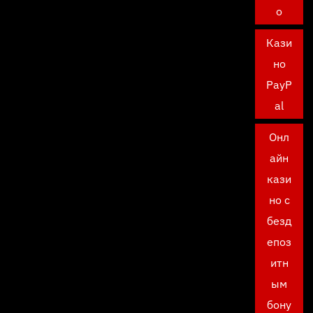
о
Кази
но
PayP
al
Онл
айн
кази
но с
безд
епоз
итн
ым
бону