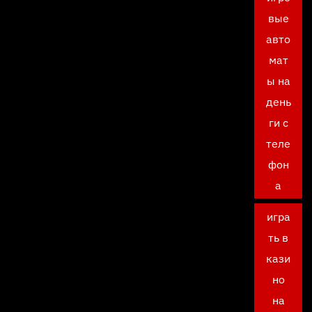
вые
авто
мат
ы на
день
ги с
теле
фон
а
игра
ть в
кази
но
на