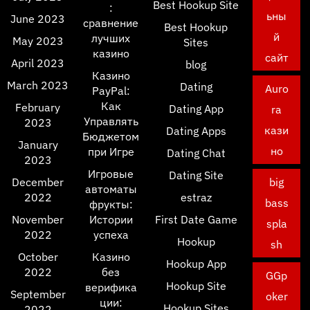
Best Hookup Site
:
ьны
June 2023
сравнение
Best Hookup
й
лучших
May 2023
Sites
казино
сайт
April 2023
blog
Казино
March 2023
Dating
Auro
PayPal:
Как
February
Dating App
ra
Управлять
2023
кази
Dating Apps
Бюджетом
January
но
при Игре
Dating Chat
2023
Игровые
Dating Site
December
big
автоматы
2022
estraz
bass
фрукты:
November
Истории
First Date Game
spla
2022
успеха
Hookup
sh
October
Казино
Hookup App
2022
без
GGp
Hookup Site
верифика
September
oker
ции:
Hookup Sites
2022