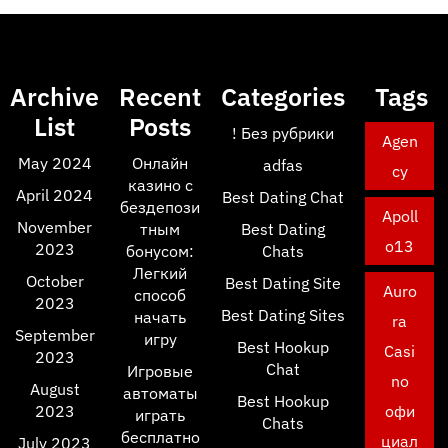
Archive
Recent
Categories
Tags
List
Posts
! Без рубрики
Agen
May 2024
Онлайн
adfas
cy
казино с
April 2024
Best Dating Chat
бездепози
Apoll
November
тным
Best Dating
o13
2023
бонусом:
Chats
Легкий
October
Best Dating Site
Auro
способ
2023
Best Dating Sites
начать
ra
September
игру
Best Hookup
Casi
2023
Chat
Игровые
no
August
автоматы
Best Hookup
2023
офи
играть
Chats
бесплатно
циал
July 2023