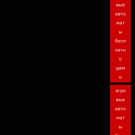
вые
авто
мат
ы
бесп
латн
о
дем
о
игро
вые
авто
мат
ы