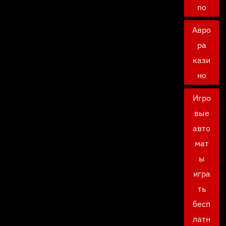
no
Авро
ра
кази
но
Игро
вые
авто
мат
ы
игра
ть
бесп
латн