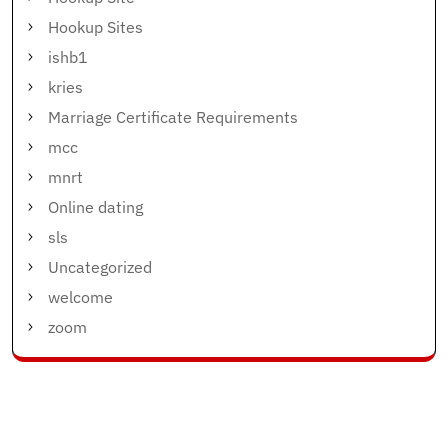
Hookup Sites
ishb1
kries
Marriage Certificate Requirements
mcc
mnrt
Online dating
sls
Uncategorized
welcome
zoom