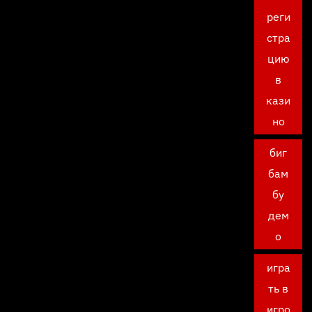
реги
стра
цию
в
кази
но
биг
бам
бу
дем
о
игра
ть в
игро