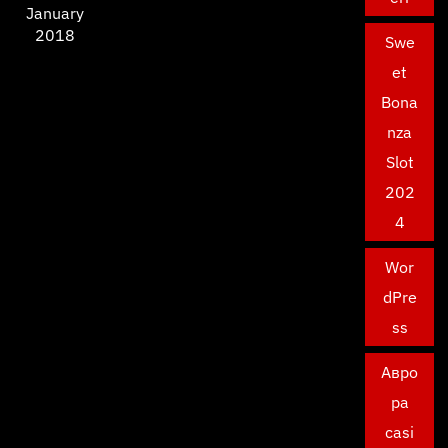
January
2018
Swe
et
Bona
nza
Slot
202
4
Wor
dPre
ss
Авро
ра
casi