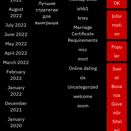
OK
Лучшие
ishb1
August
стратегии
2022
для
Infor
kries
выигрыша
July 2022
mati
Marriage
Certificate
on
June 2022
Requirements
May 2022
Popu
mcc
April 2022
lar
mnrt
March 2022
Online dating
Swe
February
sls
et
2022
Bona
Uncategorized
January
2022
nza
welcome
December
Güve
zoom
2021
nilir
January
Sitel
2020
eri