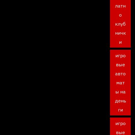
латн
о
клуб
ничк
и
игро
вые
авто
мат
ы на
день
ги
игро
вые