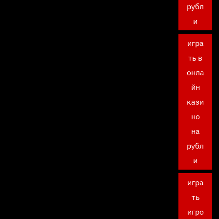
рубл
и
игра
ть в
онла
йн
кази
но
на
рубл
и
игра
ть
игро