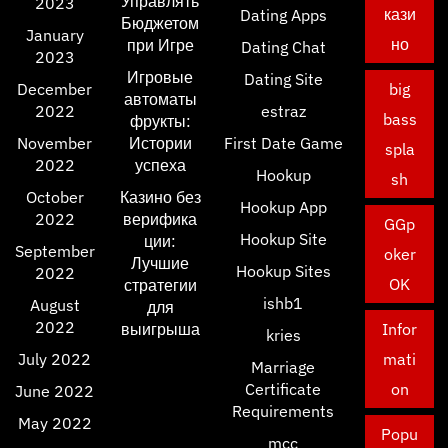
Управлять
2023
кази
Dating Apps
Бюджетом
January
но
при Игре
Dating Chat
2023
Игровые
Dating Site
December
big
автоматы
2022
estraz
bass
фрукты:
November
Истории
First Date Game
spla
2022
успеха
Hookup
sh
October
Казино без
Hookup App
2022
верифика
GGp
Hookup Site
ции:
September
oker
Лучшие
Hookup Sites
2022
OK
стратегии
ishb1
August
для
2022
выигрыша
Infor
kries
July 2022
mati
Marriage
Certificate
on
June 2022
Requirements
May 2022
Popu
mcc