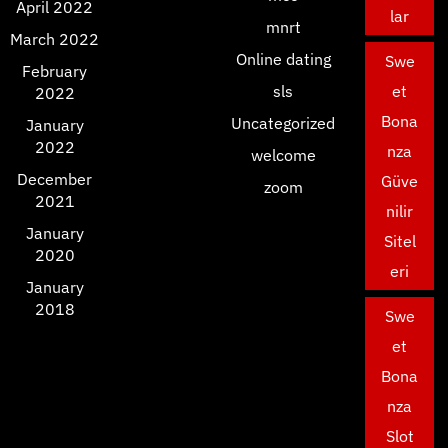
April 2022
lar
mnrt
March 2022
Online dating
Swe
February
sls
et
2022
Bona
Uncategorized
January
2022
nza
welcome
December
Güve
zoom
2021
nilir
January
Sitel
2020
eri
January
2018
Swe
et
Bona
nza
Slot