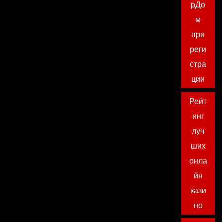
рДо
м
при
реги
стра
ции
Рейт
инг
луч
ших
онла
йн
кази
но