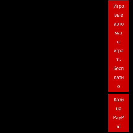
Игро
вые
авто
мат
ы
игра
ть
бесп
латн
о
Кази
но
PayP
al