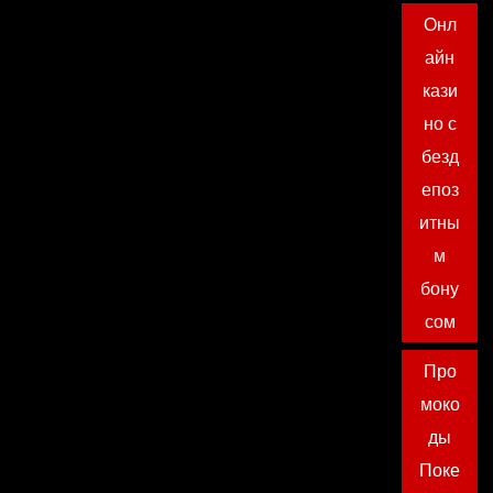
Онл
айн
кази
но с
безд
епоз
итны
м
бону
сом
Про
моко
ды
Поке