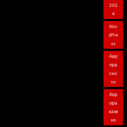
202
4
Wor
dPre
ss
Авр
ора
casi
no
Авр
ора
кази
но