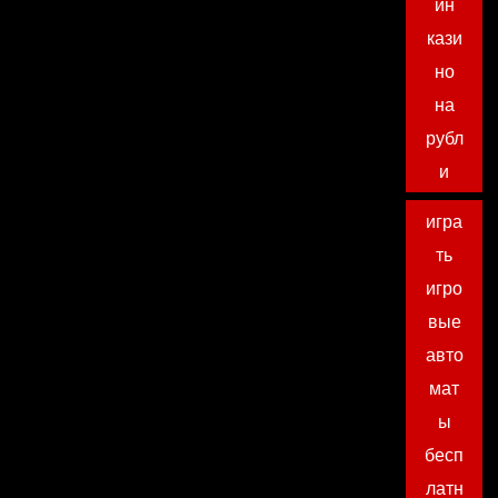
йн
кази
но
на
рубл
и
игра
ть
игро
вые
авто
мат
ы
бесп
латн