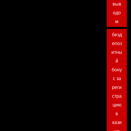
выв
одо
м
безд
епоз
итны
й
бону
с за
реги
стра
цию
в
кази