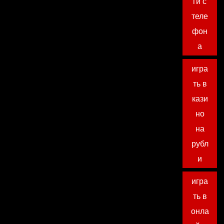
ги с
теле
фон
а
игра
ть в
кази
но
на
рубл
и
игра
ть в
онла