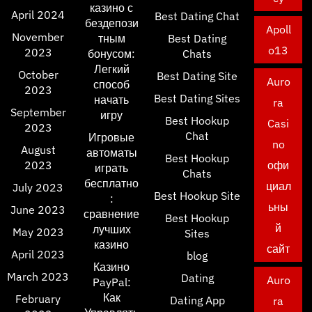
казино с
April 2024
Best Dating Chat
бездепози
Apoll
November
тным
Best Dating
o13
2023
бонусом:
Chats
Легкий
October
Best Dating Site
Auro
способ
2023
Best Dating Sites
начать
ra
September
игру
Best Hookup
Casi
2023
Chat
Игровые
no
August
автоматы
Best Hookup
2023
офи
играть
Chats
бесплатно
циал
July 2023
Best Hookup Site
:
ьны
June 2023
сравнение
Best Hookup
й
лучших
May 2023
Sites
казино
сайт
April 2023
blog
Казино
March 2023
Dating
Auro
PayPal:
Как
February
Dating App
ra