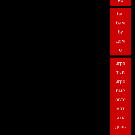
но
биг
бам
бу
дем
о
игра
ть в
игро
вые
авто
мат
ы на
день