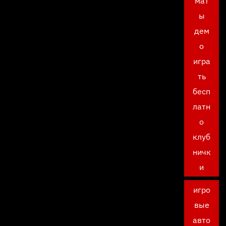
мат
ы
дем
о
игра
ть
бесп
латн
о
клуб
ничк
и
игро
вые
авто