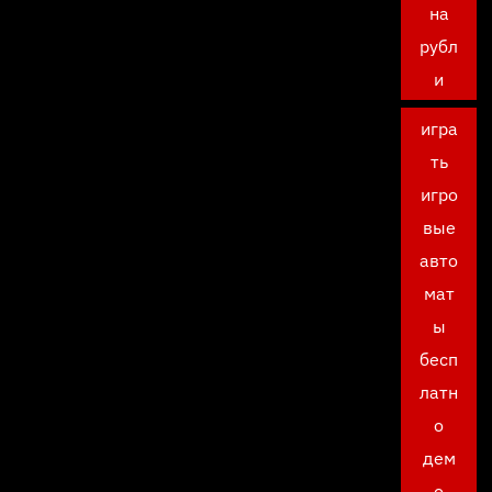
на
рубл
и
игра
ть
игро
вые
авто
мат
ы
бесп
латн
о
дем
о