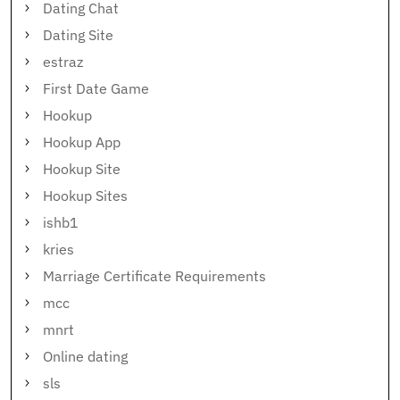
Dating Chat
Dating Site
estraz
First Date Game
Hookup
Hookup App
Hookup Site
Hookup Sites
ishb1
kries
Marriage Certificate Requirements
mcc
mnrt
Online dating
sls