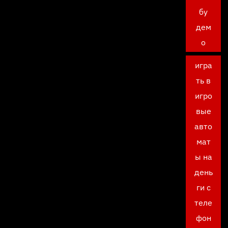
бу
дем
о
игра
ть в
игро
вые
авто
мат
ы на
день
ги с
теле
фон