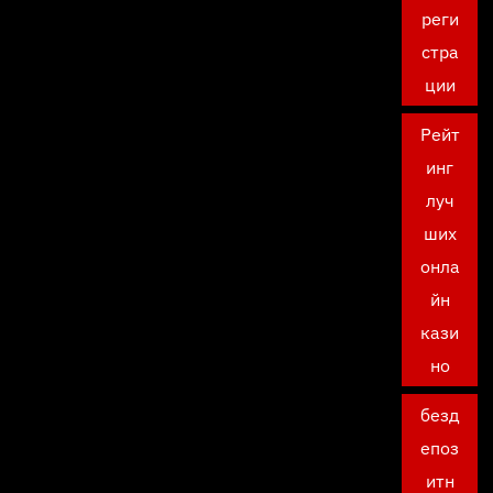
реги
стра
ции
Рейт
инг
луч
ших
онла
йн
кази
но
безд
епоз
итн