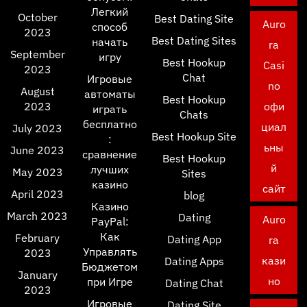
Легкий
October
Best Dating Site
Auro
способ
2023
Best Dating Sites
начать
ra
September
игру
Best Hookup
Casi
2023
Chat
Игровые
no
August
автоматы
Best Hookup
2023
офи
играть
Chats
бесплатно
циал
July 2023
Best Hookup Site
:
ьны
June 2023
сравнение
Best Hookup
й
лучших
May 2023
Sites
казино
сайт
April 2023
blog
Казино
March 2023
Dating
Auro
PayPal:
Как
February
Dating App
ra
Управлять
2023
кази
Dating Apps
Бюджетом
January
но
при Игре
Dating Chat
2023
Игровые
Dating Site