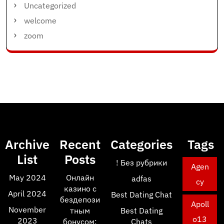
Uncategorized
welcome
zoom
Archive
Recent
Categories
Tags
List
Posts
! Без рубрики
Agen
May 2024
Онлайн
adfas
cy
казино с
April 2024
Best Dating Chat
бездепози
Apoll
November
тным
Best Dating
o13
2023
бонусом:
Chats