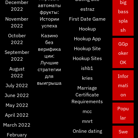
December
big
автоматы
2022
estraz
bass
фрукты:
November
Истории
First Date Game
spla
2022
успеха
Hookup
sh
October
Казино
Hookup App
2022
без
GGp
Hookup Site
верифика
September
oker
ции:
Hookup Sites
2022
OK
Лучшие
ishb1
August
стратегии
2022
для
Infor
kries
выигрыша
July 2022
mati
Marriage
Certificate
on
June 2022
Requirements
May 2022
Popu
mcc
April 2022
lar
mnrt
March 2022
Online dating
Swe
February