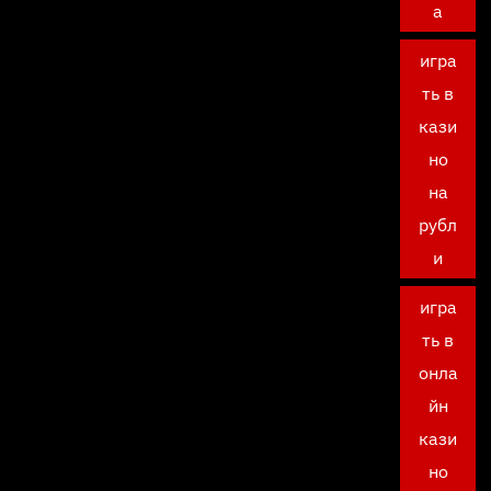
а
игра
ть в
кази
но
на
рубл
и
игра
ть в
онла
йн
кази
но