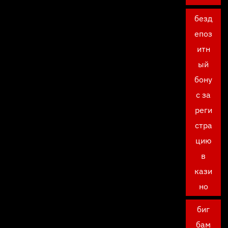
безд
епоз
итн
ый
бону
с за
реги
стра
цию
в
кази
но
биг
бам