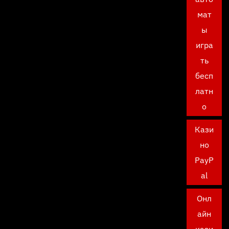
мат
ы
игра
ть
бесп
латн
о
Кази
но
PayP
al
Онл
айн