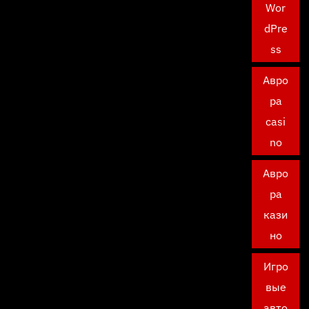
Wor
dPre
ss
Авро
ра
casi
no
Авро
ра
кази
но
Игро
вые
авто