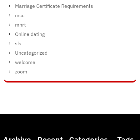
Marriage Certificate Requirements
mcc
mnrt
Online dating
sls
Uncategorized
welcome
zoom
Archive
Recent
Categories
Tags