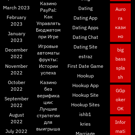
Казино
March 2023
Dating
Auro
PayPal:
Как
February
Dating App
ra
Управлять
2023
кази
Dating Apps
Бюджетом
January
но
при Игре
Dating Chat
2023
Игровые
Dating Site
December
big
автоматы
2022
estraz
bass
фрукты:
November
Истории
First Date Game
spla
2022
успеха
Hookup
sh
October
Казино
Hookup App
2022
без
GGp
Hookup Site
верифика
September
oker
ции:
Hookup Sites
2022
OK
Лучшие
ishb1
August
стратегии
2022
для
Infor
kries
выигрыша
July 2022
mati
Marriage