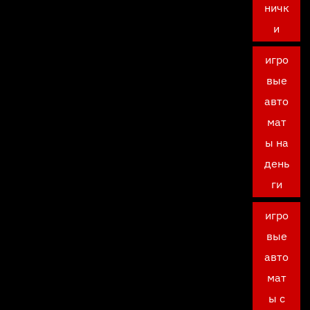
ничк
и
игро
вые
авто
мат
ы на
день
ги
игро
вые
авто
мат
ы с