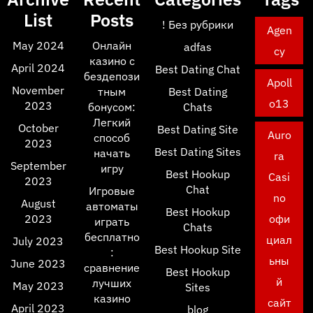
List
Posts
! Без рубрики
Agen
May 2024
Онлайн
adfas
cy
казино с
April 2024
Best Dating Chat
бездепози
Apoll
November
тным
Best Dating
o13
2023
бонусом:
Chats
Легкий
October
Best Dating Site
Auro
способ
2023
Best Dating Sites
начать
ra
September
игру
Best Hookup
Casi
2023
Chat
Игровые
no
August
автоматы
Best Hookup
2023
офи
играть
Chats
бесплатно
циал
July 2023
Best Hookup Site
:
ьны
June 2023
сравнение
Best Hookup
й
лучших
May 2023
Sites
казино
сайт
April 2023
blog