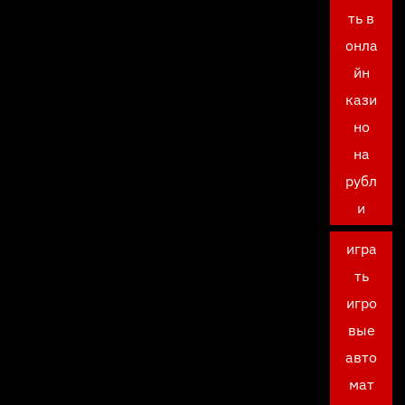
ть в
онла
йн
кази
но
на
рубл
и
игра
ть
игро
вые
авто
мат