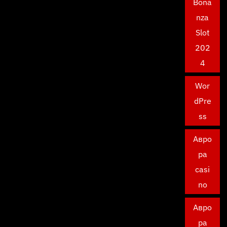
Bona
nza
Slot
202
4
Wor
dPre
ss
Авро
ра
casi
no
Авро
ра