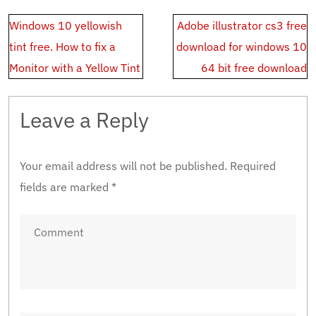
Post
Windows 10 yellowish
Adobe illustrator cs3 free
navigation
tint free. How to fix a
download for windows 10
Monitor with a Yellow Tint
64 bit free download
Leave a Reply
Your email address will not be published.
Required
fields are marked
*