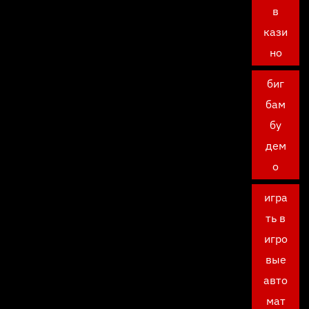
в
кази
но
биг
бам
бу
дем
о
игра
ть в
игро
вые
авто
мат