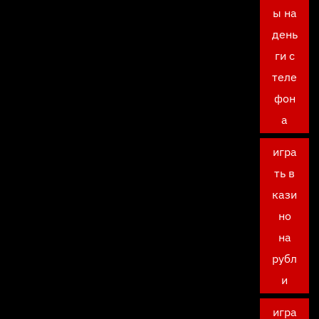
ы на
день
ги с
теле
фон
а
игра
ть в
кази
но
на
рубл
и
игра