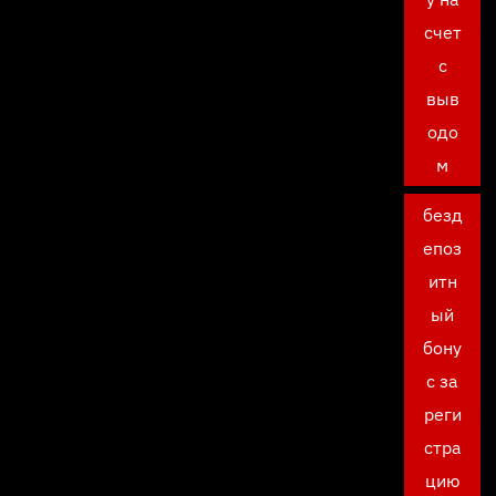
счет
с
выв
одо
м
безд
епоз
итн
ый
бону
с за
реги
стра
цию