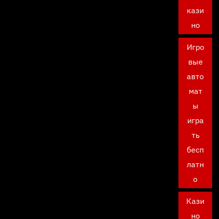
кази
но
Игро
вые
авто
мат
ы
игра
ть
бесп
латн
о
Кази
но