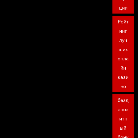
ции
Рейт
инг
луч
ших
онла
йн
кази
но
безд
епоз
итн
ый
бону