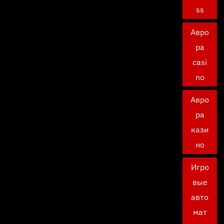
ss
Авро
ра
casi
no
Авро
ра
кази
но
Игро
вые
авто
мат