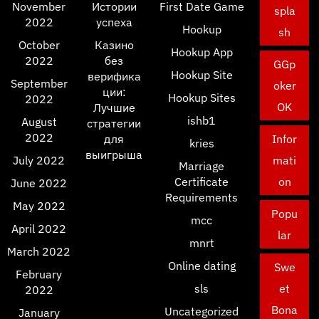
November
Истории
First Date Game
spla
2022
успеха
Hookup
sh
October
Казино
Hookup App
2022
без
GGp
Hookup Site
верифика
September
oker
ции:
Hookup Sites
2022
OK
Лучшие
ishb1
August
стратегии
2022
для
Infor
kries
выигрыша
July 2022
mati
Marriage
Certificate
on
June 2022
Requirements
May 2022
Popu
mcc
April 2022
lar
mnrt
March 2022
Online dating
Swe
February
sls
et
2022
Bona
Uncategorized
January