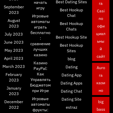
Best Dating Sites
начать
ra
September
игру
Best Hookup
Casi
2023
Chat
Игровые
no
August
автоматы
Best Hookup
2023
офи
играть
Chats
бесплатно
циал
July 2023
Best Hookup Site
:
ьны
June 2023
сравнение
Best Hookup
й
лучших
May 2023
Sites
казино
сайт
April 2023
blog
Казино
March 2023
Dating
Auro
PayPal:
Как
February
Dating App
ra
Управлять
2023
кази
Dating Apps
Бюджетом
January
но
при Игре
Dating Chat
2023
Игровые
Dating Site
December
big
автоматы
2022
estraz
bass
фрукты: