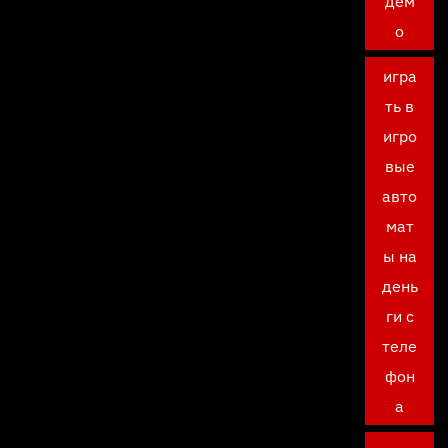
дем
о
игра
ть в
игро
вые
авто
мат
ы на
день
ги с
теле
фон
а