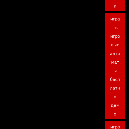
и
игра
ть
игро
вые
авто
мат
ы
бесп
латн
о
дем
о
игро