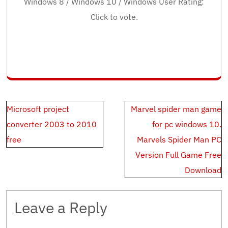
Windows 8 / Windows 10 / Windows User Rating:
Click to vote.
Post
Microsoft project
Marvel spider man game
navigation
converter 2003 to 2010
for pc windows 10.
free
Marvels Spider Man PC
Version Full Game Free
Download
Leave a Reply