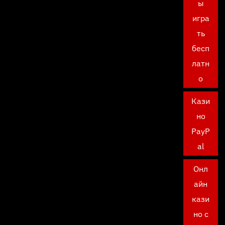
ы
игра
ть
бесп
латн
о
Кази
но
PayP
al
Онл
айн
кази
но с