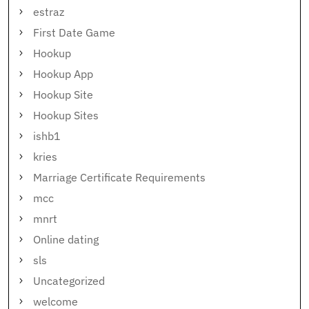
estraz
First Date Game
Hookup
Hookup App
Hookup Site
Hookup Sites
ishb1
kries
Marriage Certificate Requirements
mcc
mnrt
Online dating
sls
Uncategorized
welcome