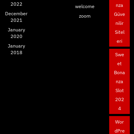
2022
nza
welcome
December
Güve
zoom
2021
nilir
January
Sitel
2020
eri
January
2018
Swe
et
Bona
nza
Slot
202
4
Wor
dPre