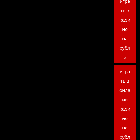
игра
ть в
кази
но
на
рубл
и
игра
ть в
онла
йн
кази
но
на
рубл