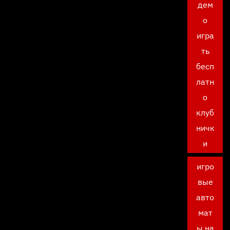
дем
о
игра
ть
бесп
латн
о
клуб
ничк
и
игро
вые
авто
мат
ы на