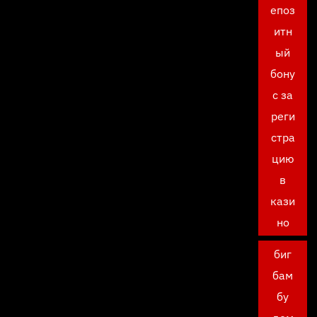
епоз
итн
ый
бону
с за
реги
стра
цию
в
кази
но
биг
бам
бу