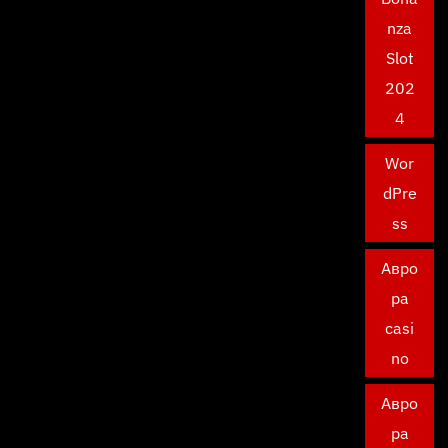
nza
Slot
202
4
Wor
dPre
ss
Авро
ра
casi
no
Авро
ра