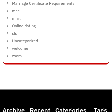
Marriage Certificate Requirements
mcc
mnrt
Online dating
sls
Uncategorized
welcome
zoom
Archive
Recent
Categories
Tags