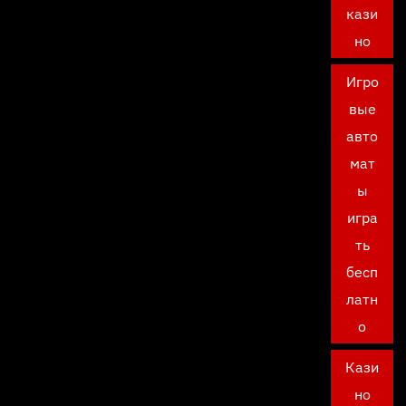
кази
но
Игро
вые
авто
мат
ы
игра
ть
бесп
латн
о
Кази
но