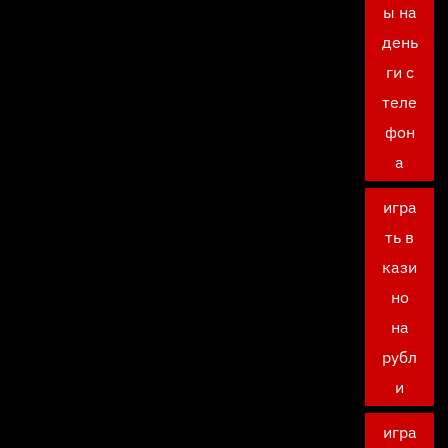
ы на
день
ги с
теле
фон
а
игра
ть в
кази
но
на
рубл
и
игра