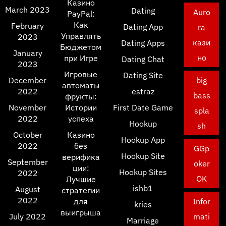
Казино
March 2023
Dating
Auro
PayPal:
Как
February
Dating App
ra
Управлять
2023
кази
Dating Apps
Бюджетом
January
но
при Игре
Dating Chat
2023
Игровые
Dating Site
December
big
автоматы
2022
estraz
bass
фрукты:
November
Истории
First Date Game
spla
2022
успеха
Hookup
sh
October
Казино
Hookup App
2022
без
GGp
Hookup Site
верифика
September
oker
ции:
Hookup Sites
2022
OK
Лучшие
ishb1
August
стратегии
2022
для
Infor
kries
выигрыша
July 2022
mati
Marriage