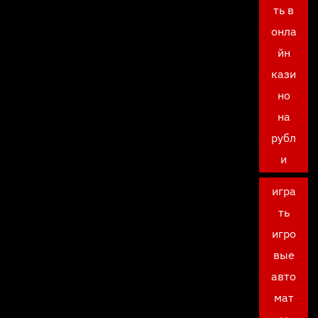
ть в
онла
йн
кази
но
на
рубл
и
игра
ть
игро
вые
авто
мат