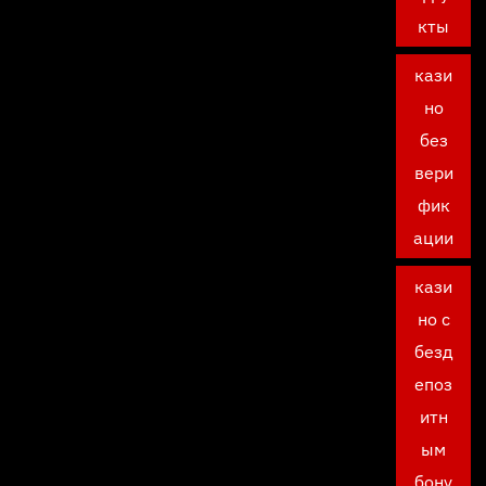
кты
кази
но
без
вери
фик
ации
кази
но с
безд
епоз
итн
ым
бону