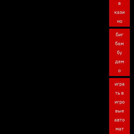
в
кази
но
биг
бам
бу
дем
о
игра
ть в
игро
вые
авто
мат