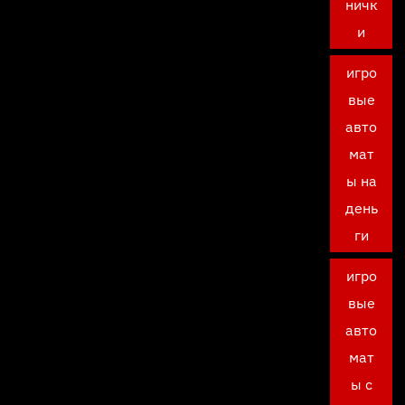
ничк
и
игро
вые
авто
мат
ы на
день
ги
игро
вые
авто
мат
ы с