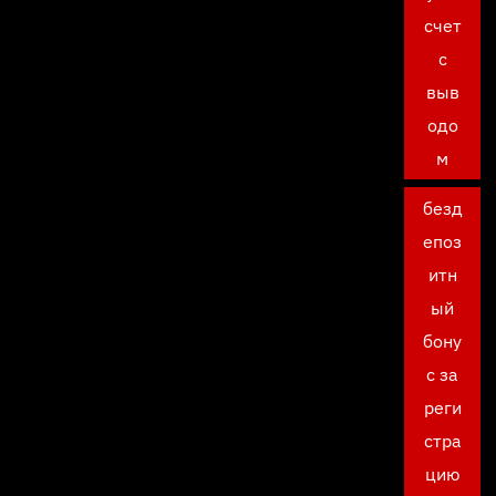
счет
с
выв
одо
м
безд
епоз
итн
ый
бону
с за
реги
стра
цию