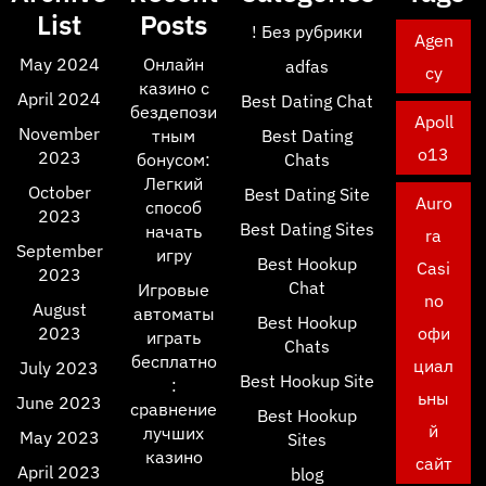
List
Posts
! Без рубрики
Agen
May 2024
Онлайн
adfas
cy
казино с
April 2024
Best Dating Chat
бездепози
Apoll
November
тным
Best Dating
o13
2023
бонусом:
Chats
Легкий
October
Best Dating Site
Auro
способ
2023
Best Dating Sites
начать
ra
September
игру
Best Hookup
Casi
2023
Chat
Игровые
no
August
автоматы
Best Hookup
2023
офи
играть
Chats
бесплатно
циал
July 2023
Best Hookup Site
:
ьны
June 2023
сравнение
Best Hookup
й
лучших
May 2023
Sites
казино
сайт
April 2023
blog