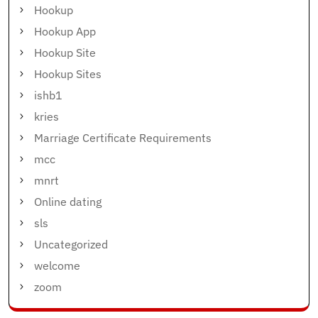
Hookup
Hookup App
Hookup Site
Hookup Sites
ishb1
kries
Marriage Certificate Requirements
mcc
mnrt
Online dating
sls
Uncategorized
welcome
zoom