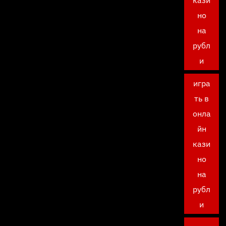
кази
но
на
рубл
и
игра
ть в
онла
йн
кази
но
на
рубл
и