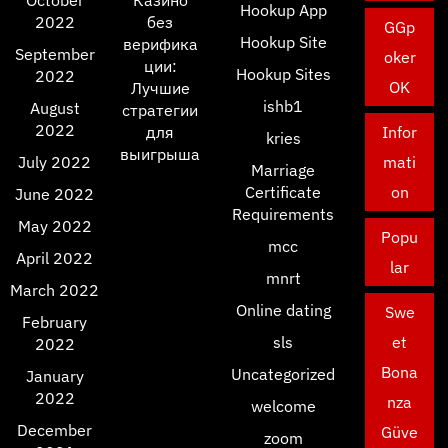
October
Казино
Hookup App
2022
без
GGp
Hookup Site
верифика
September
oker
ции:
Hookup Sites
2022
OK
Лучшие
ishb1
August
стратегии
2022
для
Infor
kries
выигрыша
July 2022
mati
Marriage
Certificate
on
June 2022
Requirements
May 2022
Popu
mcc
April 2022
lar
mnrt
March 2022
Online dating
Swe
February
sls
et
2022
Bona
Uncategorized
January
2022
nza
welcome
December
Güve
zoom