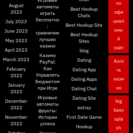
Игровые
no
August
автоматы
Best Hookup
2023
офи
играть
Chats
бесплатно
циал
July 2023
Best Hookup Site
:
ьны
June 2023
сравнение
Best Hookup
й
лучших
May 2023
Sites
казино
сайт
April 2023
blog
Казино
March 2023
Dating
Auro
PayPal:
Как
February
Dating App
ra
Управлять
2023
кази
Dating Apps
Бюджетом
January
но
при Игре
Dating Chat
2023
Игровые
Dating Site
December
big
автоматы
2022
estraz
bass
фрукты:
November
Истории
First Date Game
spla
2022
успеха
Hookup
sh