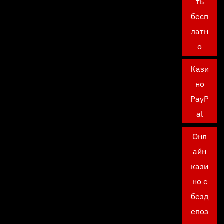
ть
бесп
латн
о
Кази
но
PayP
al
Онл
айн
кази
но с
безд
епоз