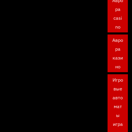
Авро
ра
casi
no
Авро
ра
кази
но
Игро
вые
авто
мат
ы
игра