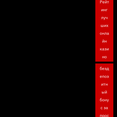
Рейт
инг
луч
ших
онла
йн
кази
но
безд
епоз
итн
ый
бону
с за
прос