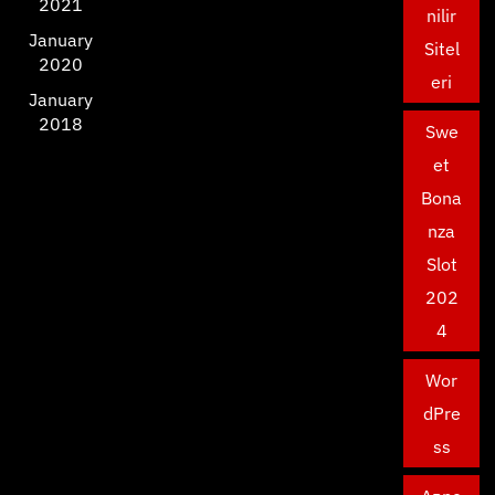
2021
nilir
January
Sitel
2020
eri
January
2018
Swe
et
Bona
nza
Slot
202
4
Wor
dPre
ss