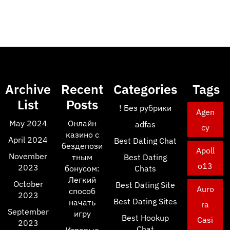
Archive
Recent
Categories
Tags
List
Posts
! Без рубрики
Agen
May 2024
Онлайн
adfas
cy
казино с
April 2024
Best Dating Chat
бездепози
Apoll
November
тным
Best Dating
o13
2023
бонусом:
Chats
Легкий
October
Best Dating Site
Auro
способ
2023
Best Dating Sites
начать
ra
September
игру
Best Hookup
Casi
2023
Chat