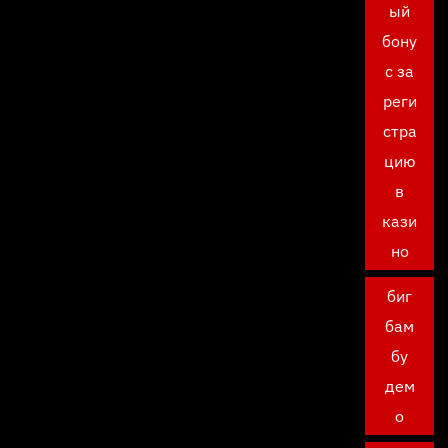
ый
бону
с за
реги
стра
цию
в
кази
но
биг
бам
бу
дем
о