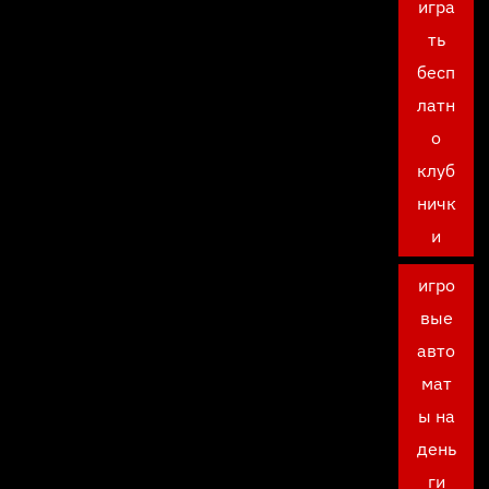
игра
ть
бесп
латн
о
клуб
ничк
и
игро
вые
авто
мат
ы на
день
ги