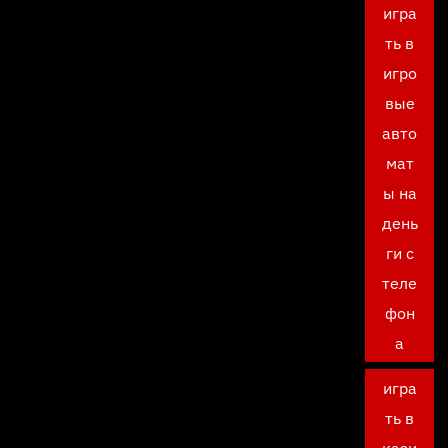
игра
ть в
игро
вые
авто
мат
ы на
день
ги с
теле
фон
а
игра
ть в