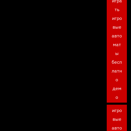
игра
ть
игро
вые
авто
мат
ы
бесп
латн
о
дем
о
игро
вые
авто