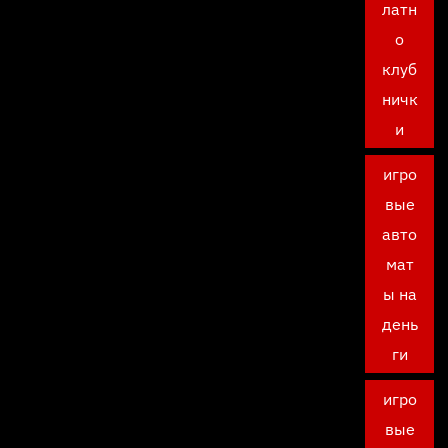
латн
о
клуб
ничк
и
игро
вые
авто
мат
ы на
день
ги
игро
вые