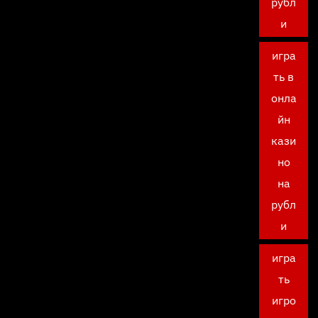
рубл
и
игра
ть в
онла
йн
кази
но
на
рубл
и
игра
ть
игро