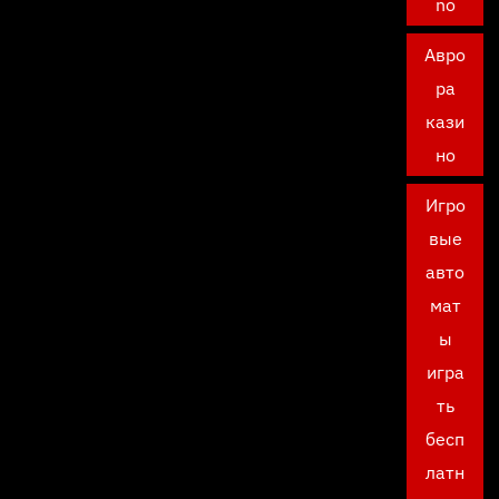
no
Авро
ра
кази
но
Игро
вые
авто
мат
ы
игра
ть
бесп
латн