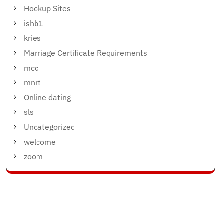
Hookup Sites
ishb1
kries
Marriage Certificate Requirements
mcc
mnrt
Online dating
sls
Uncategorized
welcome
zoom