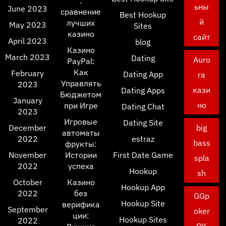
:
ьны
June 2023
сравнение
Best Hookup
й
лучших
May 2023
Sites
казино
сайт
April 2023
blog
Казино
March 2023
Dating
Auro
PayPal:
Как
February
Dating App
ra
Управлять
2023
кази
Dating Apps
Бюджетом
January
но
при Игре
Dating Chat
2023
Игровые
Dating Site
December
big
автоматы
2022
estraz
bass
фрукты:
November
Истории
First Date Game
spla
2022
успеха
Hookup
sh
October
Казино
Hookup App
2022
без
GGp
Hookup Site
верифика
September
oker
ции:
Hookup Sites
2022