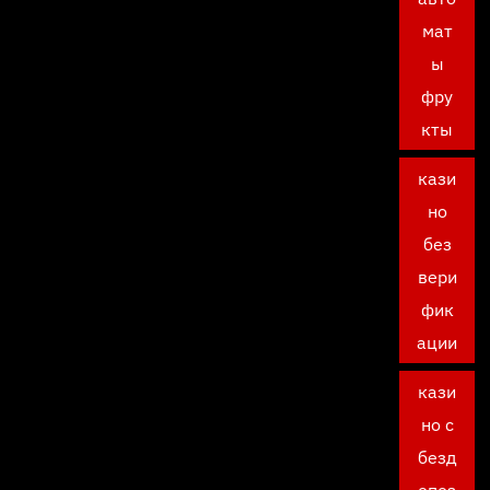
мат
ы
фру
кты
кази
но
без
вери
фик
ации
кази
но с
безд