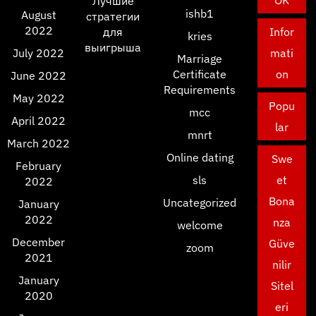
OK
Лучшие
ishb1
August
стратегии
2022
для
Infor
kries
выигрыша
July 2022
mati
Marriage
Certificate
on
June 2022
Requirements
May 2022
Popu
mcc
April 2022
lar
mnrt
March 2022
Online dating
Swe
February
sls
et
2022
Bona
Uncategorized
January
2022
nza
welcome
December
Güve
zoom
2021
nilir
January
Sitel
2020
eri