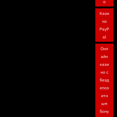
о
Кази
но
PayP
al
Онл
айн
кази
но с
безд
епоз
итн
ым
бону