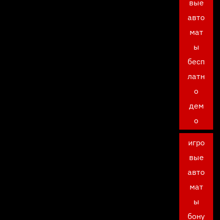
вые
авто
мат
ы
бесп
латн
о
дем
о
игро
вые
авто
мат
ы
бону