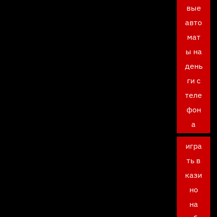
вые
авто
мат
ы на
день
ги с
теле
фон
а
игра
ть в
кази
но
на