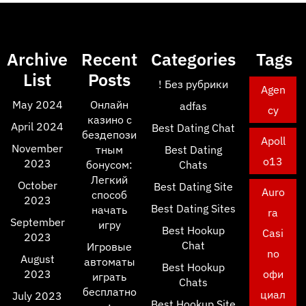
Archive
Recent
Categories
Tags
List
Posts
! Без рубрики
Agen
May 2024
Онлайн
adfas
cy
казино с
April 2024
Best Dating Chat
бездепози
Apoll
November
тным
Best Dating
o13
2023
бонусом:
Chats
Легкий
October
Best Dating Site
Auro
способ
2023
Best Dating Sites
начать
ra
September
игру
Best Hookup
Casi
2023
Chat
Игровые
no
August
автоматы
Best Hookup
2023
офи
играть
Chats
бесплатно
циал
July 2023
Best Hookup Site