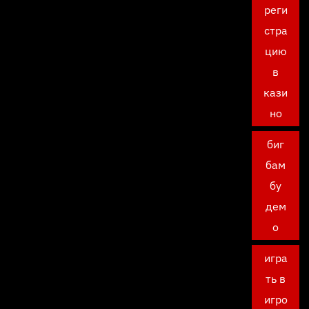
реги
стра
цию
в
кази
но
биг
бам
бу
дем
о
игра
ть в
игро