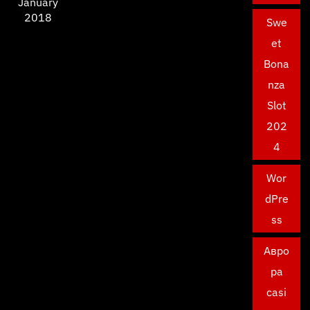
January
2018
Swe
et
Bona
nza
Slot
202
4
Wor
dPre
ss
Авро
ра
casi