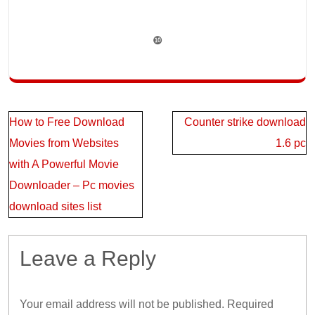
❿
Post
How to Free Download
Counter strike download
navigation
Movies from Websites
1.6 pc
with A Powerful Movie
Downloader – Pc movies
download sites list
Leave a Reply
Your email address will not be published.
Required