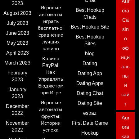
Chat
Aur
2023
Игровые
Best Hookup
ora
August 2023
автоматы
Chats
Ca
играть
July 2023
Best Hookup Site
бесплатно:
sin
June 2023
сравнение
Best Hookup
o
лучших
May 2023
Sites
оф
казино
April 2023
blog
ици
Казино
March 2023
Dating
PayPal:
аль
Как
February
Dating App
ны
Управлять
2023
Dating Apps
й
Бюджетом
January
при Игре
Dating Chat
сай
2023
Игровые
Dating Site
т
December
автоматы
2022
estraz
фрукты:
Aur
November
Истории
First Date Game
ora
2022
успеха
Hookup
каз