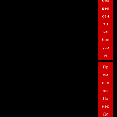
без
деп
ози
тн
ым
бон
усо
м
Пр
ом
око
ды
По
кер
До