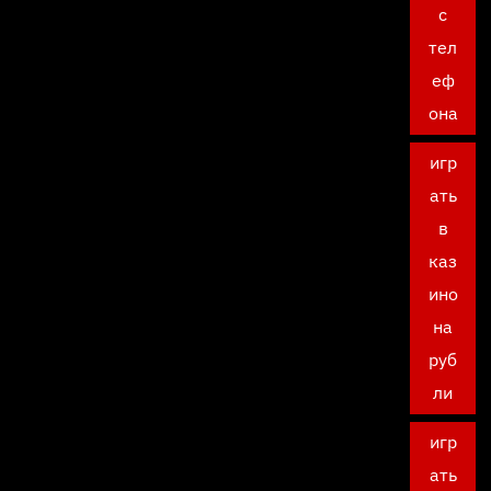
с
тел
еф
она
игр
ать
в
каз
ино
на
руб
ли
игр
ать