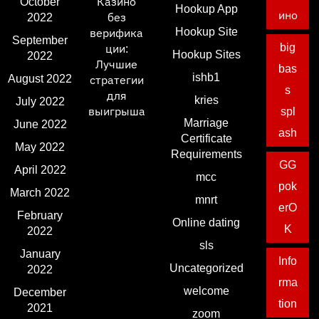
October
Казино
Hookup App
ино
2022
без
Hookup Site
верифика
September
big
ции:
Hookup Sites
2022
Лучшие
bas
ishb1
August 2022
стратегии
s
для
kries
July 2022
выигрыша
spl
Marriage
June 2022
ash
Certificate
May 2022
Requirements
GG
April 2022
mcc
pok
March 2022
mnrt
erO
February
Online dating
K
2022
sls
January
Info
Uncategorized
2022
rma
welcome
December
tion
2021
zoom