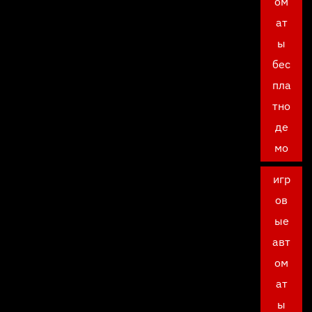
ом
ат
ы
бес
пла
тно
де
мо
игр
ов
ые
авт
ом
ат
ы