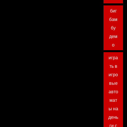
биг
бам
бу
дем
о
игра
ть в
игро
вые
авто
мат
ы на
день
ги с