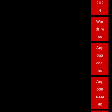
202
4
Wor
dPre
ss
Авр
ора
casi
no
Авр
ора
кази
но