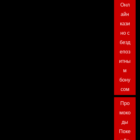
Онл
айн
кази
но с
безд
епоз
итны
м
бону
сом
Про
моко
ды
Поке