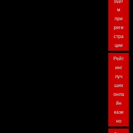
рДо
м
при
реги
стра
ции
Рейт
инг
луч
ших
онла
йн
кази
но