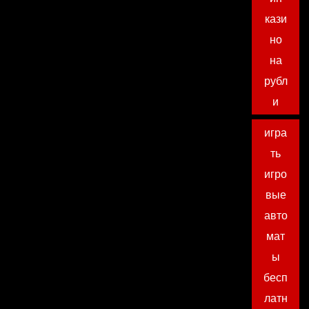
кази
но
на
рубл
и
игра
ть
игро
вые
авто
мат
ы
бесп
латн