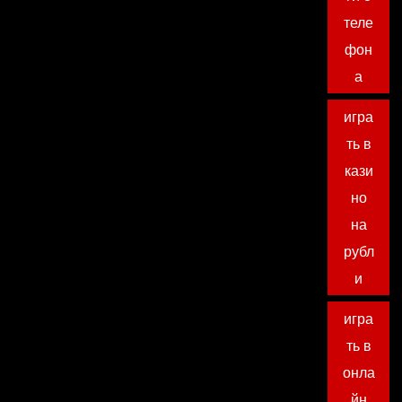
теле
фон
а
игра
ть в
кази
но
на
рубл
и
игра
ть в
онла
йн