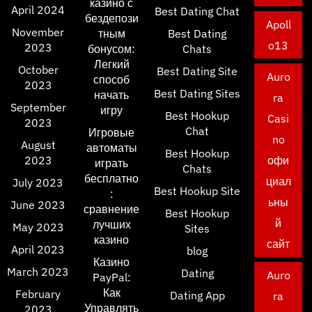
казино с
April 2024
Best Dating Chat
бездепози
Apoll
November
тным
Best Dating
o13
2023
бонусом:
Chats
Легкий
October
Best Dating Site
Auro
способ
2023
Best Dating Sites
начать
ra
September
игру
Best Hookup
Casi
2023
Chat
Игровые
no
August
автоматы
Best Hookup
2023
офи
играть
Chats
бесплатно
циал
July 2023
Best Hookup Site
:
ьны
June 2023
сравнение
Best Hookup
й
лучших
May 2023
Sites
казино
сайт
April 2023
blog
Казино
March 2023
Dating
Auro
PayPal:
Как
February
Dating App
ra
Управлять
2023