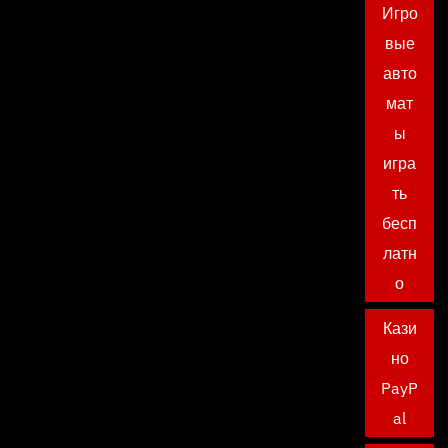
Игро
вые
авто
мат
ы
игра
ть
бесп
латн
о
Кази
но
PayP
al