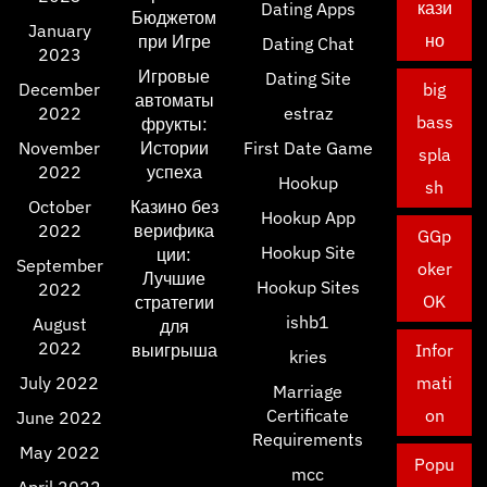
кази
Dating Apps
Бюджетом
January
но
при Игре
Dating Chat
2023
Игровые
Dating Site
December
big
автоматы
2022
estraz
bass
фрукты:
November
Истории
First Date Game
spla
2022
успеха
Hookup
sh
October
Казино без
Hookup App
2022
верифика
GGp
Hookup Site
ции:
September
oker
Лучшие
Hookup Sites
2022
OK
стратегии
ishb1
August
для
2022
выигрыша
Infor
kries
July 2022
mati
Marriage
Certificate
on
June 2022
Requirements
May 2022
Popu
mcc