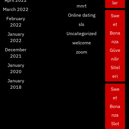
April 2022
lar
mnrt
March 2022
Online dating
Swe
February
sls
et
2022
Bona
Uncategorized
January
2022
nza
welcome
December
Güve
zoom
2021
nilir
January
Sitel
2020
eri
January
2018
Swe
et
Bona
nza
Slot