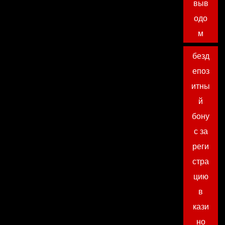
выв
одо
м
безд
епоз
итны
й
бону
с за
реги
стра
цию
в
кази
но