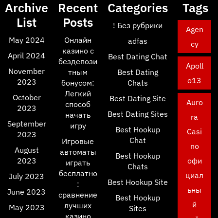
Archive
Recent
Categories
Tags
List
Posts
! Без рубрики
Agen
May 2024
Онлайн
adfas
cy
казино с
April 2024
Best Dating Chat
бездепози
Apoll
November
тным
Best Dating
o13
2023
бонусом:
Chats
Легкий
October
Best Dating Site
Auro
способ
2023
Best Dating Sites
начать
ra
September
игру
Best Hookup
Casi
2023
Chat
Игровые
no
August
автоматы
Best Hookup
2023
офи
играть
Chats
бесплатно
циал
July 2023
Best Hookup Site
:
ьны
June 2023
сравнение
Best Hookup
й
лучших
May 2023
Sites
казино