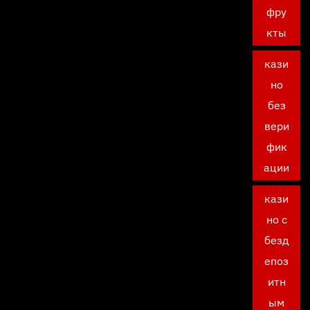
фру
кты
кази
но
без
вери
фик
ации
кази
но с
безд
епоз
итн
ым