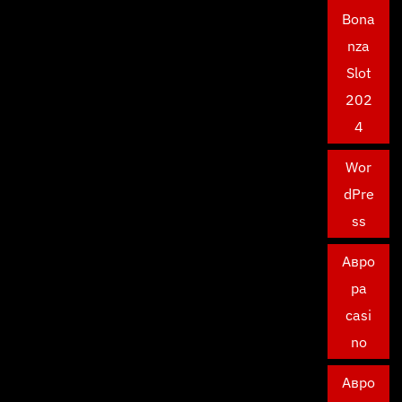
Bona
nza
Slot
202
4
Wor
dPre
ss
Авро
ра
casi
no
Авро