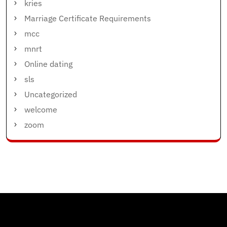
kries
Marriage Certificate Requirements
mcc
mnrt
Online dating
sls
Uncategorized
welcome
zoom