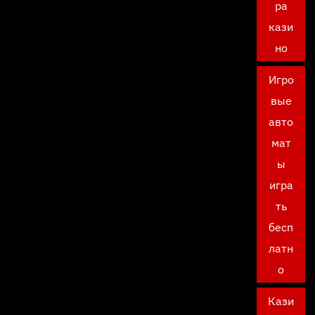
ра
кази
но
Игро
вые
авто
мат
ы
игра
ть
бесп
латн
о
Кази