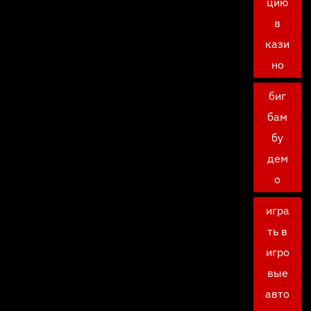
цию
в
кази
но
биг
бам
бу
дем
о
игра
ть в
игро
вые
авто