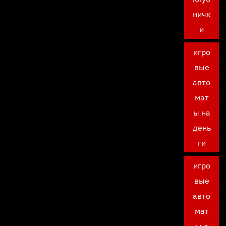
ничк
и
игро
вые
авто
мат
ы на
день
ги
игро
вые
авто
мат