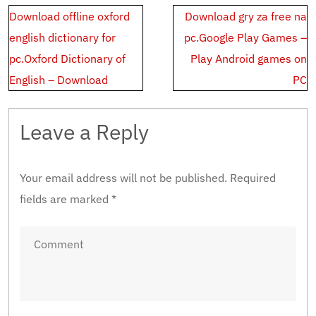
Post
Download offline oxford
Download gry za free na
navigation
english dictionary for
pc.Google Play Games –
pc.Oxford Dictionary of
Play Android games on
English – Download
PC
Leave a Reply
Your email address will not be published.
Required
fields are marked
*