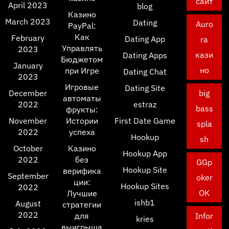
сайт
April 2023
blog
Казино
March 2023
Dating
Auro
PayPal:
Как
February
Dating App
ra
Управлять
2023
кази
Dating Apps
Бюджетом
January
но
при Игре
Dating Chat
2023
Игровые
Dating Site
December
big
автоматы
2022
estraz
bass
фрукты:
November
Истории
First Date Game
spla
2022
успеха
Hookup
sh
October
Казино
Hookup App
2022
без
GGp
Hookup Site
верифика
September
oker
ции:
Hookup Sites
2022
OK
Лучшие
ishb1
August
стратегии
2022
для
Infor
kries
выигрыша