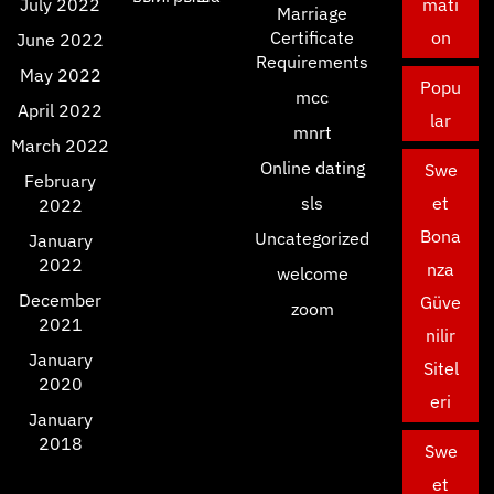
July 2022
mati
Marriage
Certificate
on
June 2022
Requirements
May 2022
Popu
mcc
April 2022
lar
mnrt
March 2022
Online dating
Swe
February
sls
et
2022
Bona
Uncategorized
January
2022
nza
welcome
December
Güve
zoom
2021
nilir
January
Sitel
2020
eri
January
2018
Swe
et