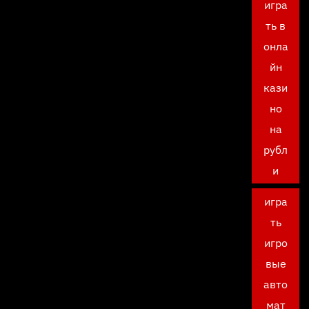
игра
ть в
онла
йн
кази
но
на
рубл
и
игра
ть
игро
вые
авто
мат