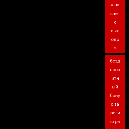
у на
счет
с
выв
одо
м
безд
епоз
итн
ый
бону
с за
реги
стра