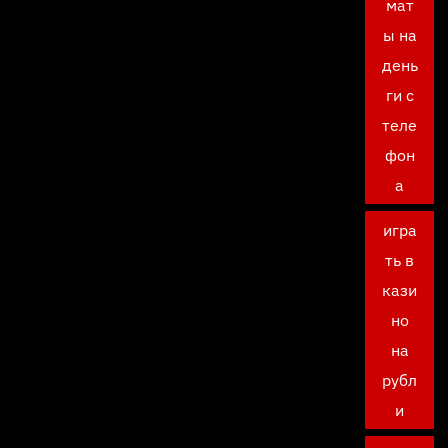
мат
ы на
день
ги с
теле
фон
а
игра
ть в
кази
но
на
рубл
и