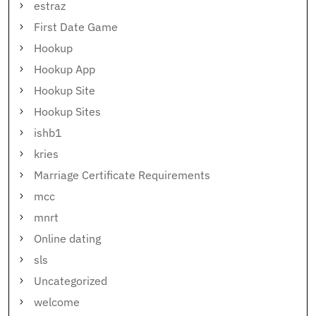
estraz
First Date Game
Hookup
Hookup App
Hookup Site
Hookup Sites
ishb1
kries
Marriage Certificate Requirements
mcc
mnrt
Online dating
sls
Uncategorized
welcome