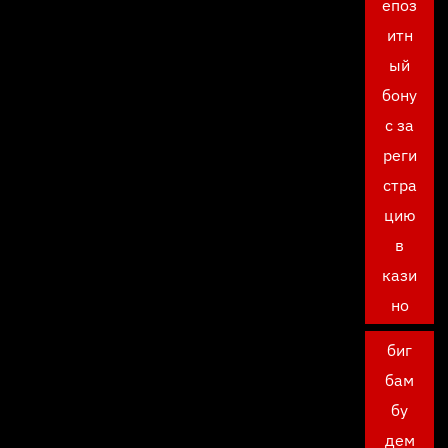
епоз
итн
ый
бону
с за
реги
стра
цию
в
кази
но
биг
бам
бу
дем