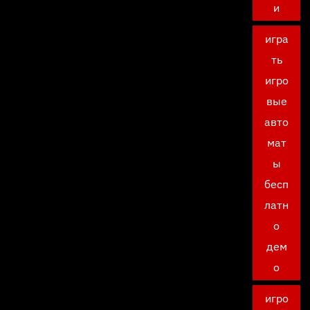
и
игра
ть
игро
вые
авто
мат
ы
бесп
латн
о
дем
о
игро