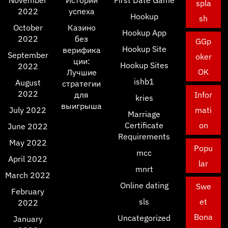
November
Истории
First Date Game
spla
2022
успеха
Hookup
sh
October
Казино
Hookup App
2022
без
GGp
Hookup Site
верифика
September
oker
ции:
Hookup Sites
2022
OK
Лучшие
ishb1
August
стратегии
2022
для
Infor
kries
выигрыша
July 2022
mati
Marriage
Certificate
on
June 2022
Requirements
May 2022
Popu
mcc
April 2022
lar
mnrt
March 2022
Online dating
Swe
February
sls
et
2022
Bona
Uncategorized
January