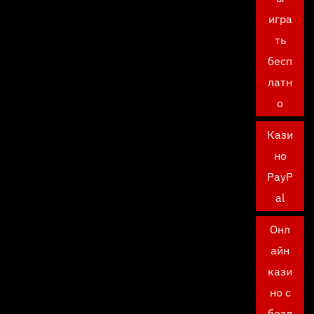
игра
ть
бесп
латн
о
Кази
но
PayP
al
Онл
айн
кази
но с
безд