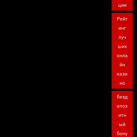
ции
Рейт
инг
луч
ших
онла
йн
кази
но
безд
епоз
итн
ый
бону