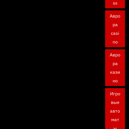
ss
Авро
ра
casi
no
Авро
ра
кази
но
Игро
вые
авто
мат
ы