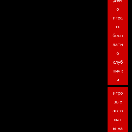
дем
о
игра
ть
бесп
латн
о
клуб
ничк
и
игро
вые
авто
мат
ы на