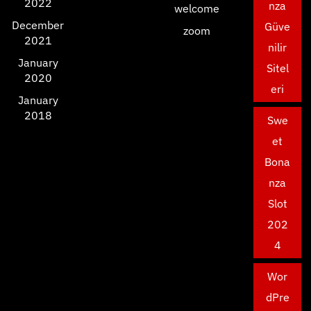
2022
nza
welcome
December
Güve
zoom
2021
nilir
January
Sitel
2020
eri
January
2018
Swe
et
Bona
nza
Slot
202
4
Wor
dPre