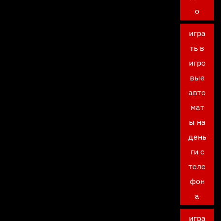
о
игра
ть в
игро
вые
авто
мат
ы на
день
ги с
теле
фон
а
игра