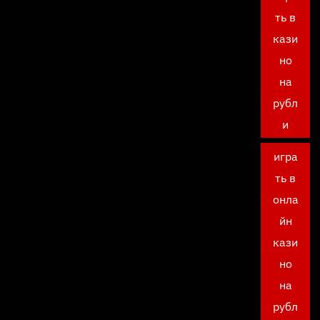
ть в
кази
но
на
рубл
и
игра
ть в
онла
йн
кази
но
на
рубл