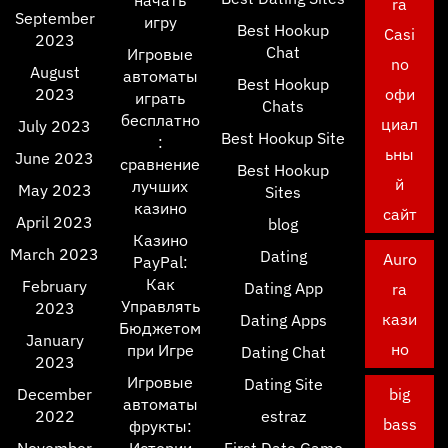
начать
ra
September
игру
Best Hookup
Casi
2023
Chat
Игровые
no
August
автоматы
Best Hookup
2023
офи
играть
Chats
бесплатно
циал
July 2023
Best Hookup Site
:
ьны
June 2023
сравнение
Best Hookup
й
лучших
May 2023
Sites
казино
сайт
April 2023
blog
Казино
March 2023
Dating
Auro
PayPal:
Как
February
Dating App
ra
Управлять
2023
кази
Dating Apps
Бюджетом
January
но
при Игре
Dating Chat
2023
Игровые
Dating Site
December
big
автоматы
2022
estraz
bass
фрукты: