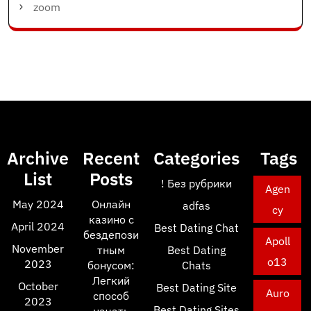
zoom
Archive
Recent
Categories
Tags
List
Posts
! Без рубрики
Agen
May 2024
Онлайн
adfas
cy
казино с
April 2024
Best Dating Chat
бездепози
Apoll
November
тным
Best Dating
o13
2023
бонусом:
Chats
Легкий
October
Best Dating Site
Auro
способ
2023
Best Dating Sites