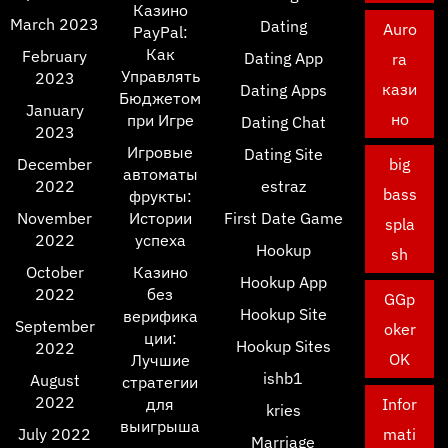
Казино
March 2023
Dating
Auro
PayPal:
Как
February
Dating App
ra
Управлять
2023
кази
Dating Apps
Бюджетом
January
но
при Игре
Dating Chat
2023
Игровые
Dating Site
December
big
автоматы
2022
estraz
bass
фрукты:
November
Истории
First Date Game
spla
2022
успеха
Hookup
sh
October
Казино
Hookup App
2022
без
GGp
Hookup Site
верифика
September
oker
ции:
Hookup Sites
2022
OK
Лучшие
ishb1
August
стратегии
2022
для
Infor
kries
выигрыша
July 2022
mati
Marriage