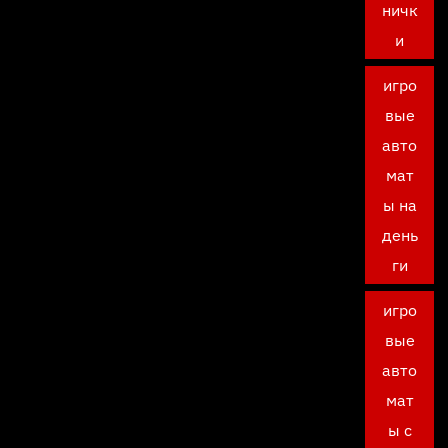
ничк
и
игро
вые
авто
мат
ы на
день
ги
игро
вые
авто
мат
ы с