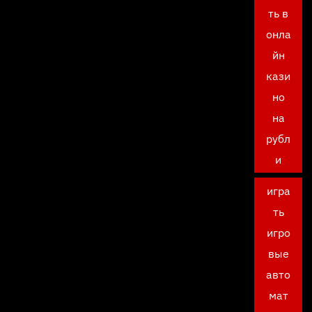
ть в
онла
йн
кази
но
на
рубл
и
игра
ть
игро
вые
авто
мат