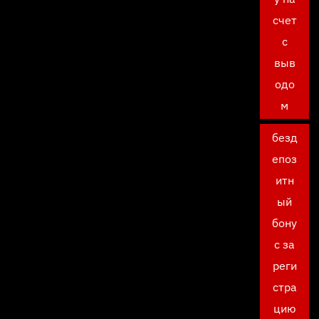
счет
с
выв
одо
м
безд
епоз
итн
ый
бону
с за
реги
стра
цию