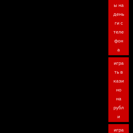
ы на
день
ги с
теле
фон
а
игра
ть в
кази
но
на
рубл
и
игра