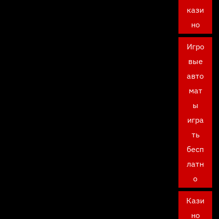
кази
но
Игро
вые
авто
мат
ы
игра
ть
бесп
латн
о
Кази
но