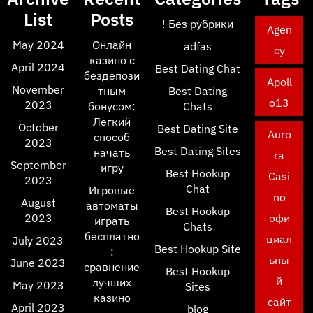
List
Posts
! Без рубрики
Agen
May 2024
Онлайн
adfas
cy
казино с
April 2024
Best Dating Chat
бездепози
Apoll
November
тным
Best Dating
o13
2023
бонусом:
Chats
Легкий
October
Best Dating Site
Auro
способ
2023
Best Dating Sites
начать
ra
September
игру
Best Hookup
Casi
2023
Chat
Игровые
no
August
автоматы
Best Hookup
2023
офи
играть
Chats
бесплатно
циал
July 2023
Best Hookup Site
:
ьны
June 2023
сравнение
Best Hookup
й
лучших
May 2023
Sites
казино
сайт
April 2023
blog