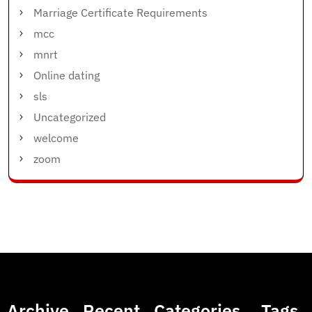
Marriage Certificate Requirements
mcc
mnrt
Online dating
sls
Uncategorized
welcome
zoom
Archive
Recent
Categories
Tags