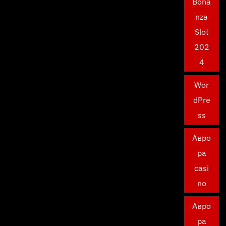
Bona
nza
Slot
202
4
Wor
dPre
ss
Авро
ра
casi
no
Авро
ра