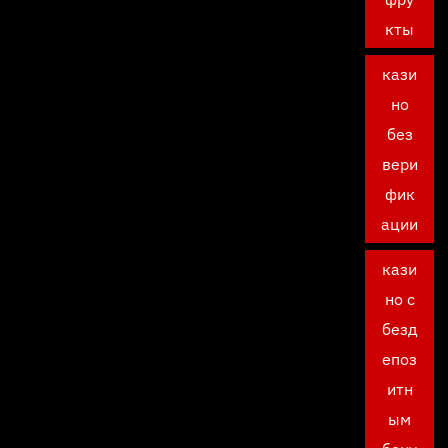
кты
кази
но
без
вери
фик
ации
кази
но с
безд
епоз
итн
ым