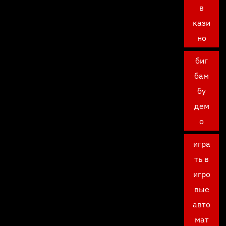
в
кази
но
биг
бам
бу
дем
о
игра
ть в
игро
вые
авто
мат