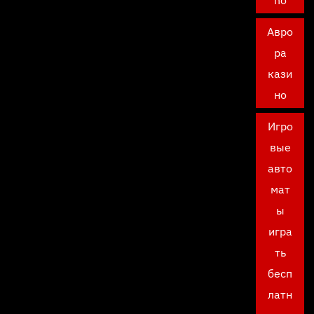
no
Авро
ра
кази
но
Игро
вые
авто
мат
ы
игра
ть
бесп
латн