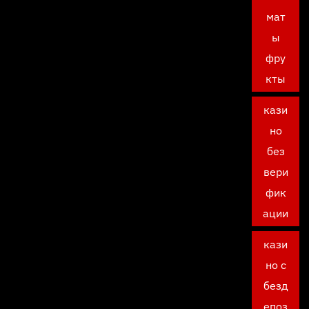
мат
ы
фру
кты
кази
но
без
вери
фик
ации
кази
но с
безд
епоз