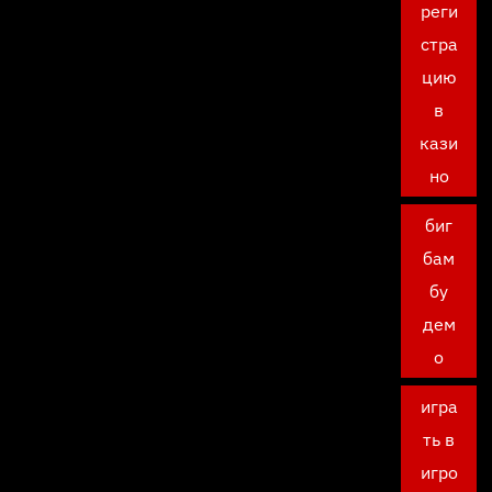
реги
стра
цию
в
кази
но
биг
бам
бу
дем
о
игра
ть в
игро