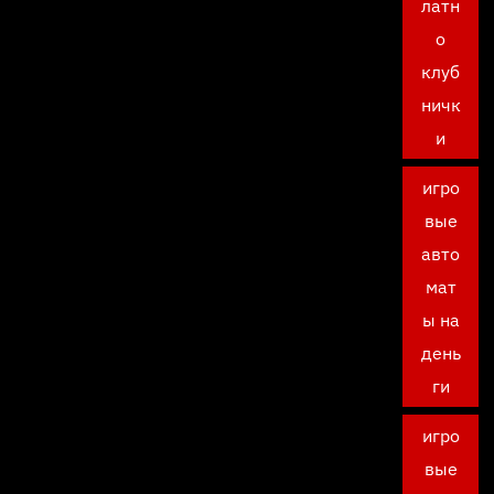
латн
о
клуб
ничк
и
игро
вые
авто
мат
ы на
день
ги
игро
вые