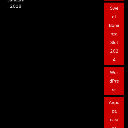
2018
Swe
et
Bona
nza
Slot
202
4
Wor
dPre
ss
Авро
ра
casi