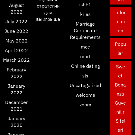
ishb1
August
стратегии
2022
для
Infor
kries
выигрыша
July 2022
mati
Marriage
Certificate
on
June 2022
Requirements
May 2022
Popu
mcc
April 2022
lar
mnrt
March 2022
Online dating
Swe
February
sls
et
2022
Bona
Uncategorized
January
2022
nza
welcome
December
Güve
zoom
2021
nilir
January
Sitel
2020
eri
January