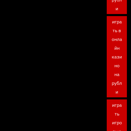
и
игра
ть в
онла
йн
кази
но
на
рубл
и
игра
ть
игро