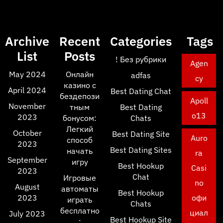
Archive
Recent
Categories
Tags
List
Posts
! Без рубрики
Agen
May 2024
Онлайн
adfas
cy
казино с
April 2024
Best Dating Chat
бездепози
Apoll
November
тным
Best Dating
o13
2023
бонусом:
Chats
Легкий
October
Best Dating Site
Auro
способ
2023
Best Dating Sites
начать
ra
September
игру
Best Hookup
Casi
2023
Chat
Игровые
no
August
автоматы
Best Hookup
2023
офи
играть
Chats
бесплатно
циал
July 2023
Best Hookup Site
: