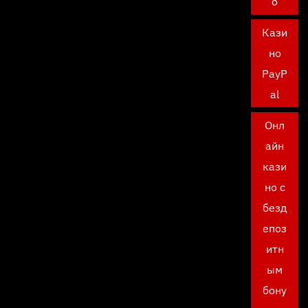
о
Кази
но
PayP
al
Онл
айн
кази
но с
безд
епоз
итн
ым
бону