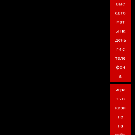
вые
авто
мат
ы на
день
ги с
теле
фон
а
игра
ть в
кази
но
на
рубл