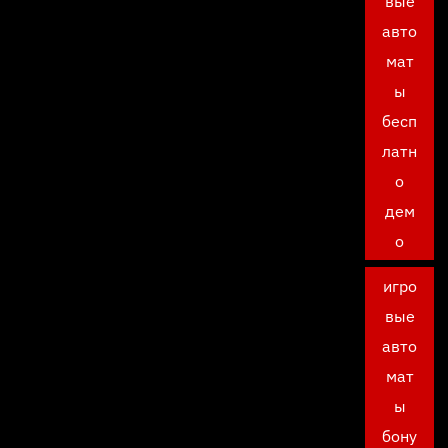
вые
авто
мат
ы
бесп
латн
о
дем
о
игро
вые
авто
мат
ы
бону