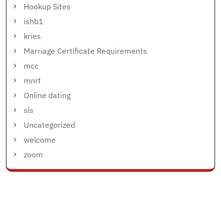
Hookup Sites
ishb1
kries
Marriage Certificate Requirements
mcc
mnrt
Online dating
sls
Uncategorized
welcome
zoom