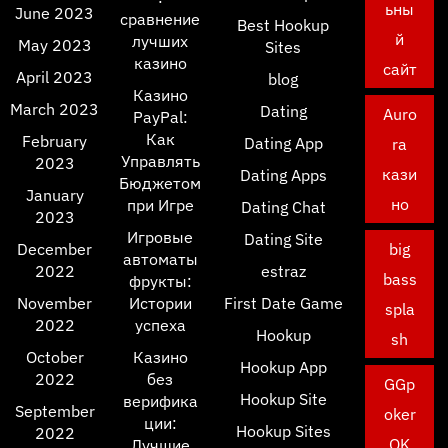
ьны
June 2023
сравнение
Best Hookup
й
лучших
May 2023
Sites
казино
сайт
April 2023
blog
Казино
March 2023
Dating
Auro
PayPal:
Как
February
Dating App
ra
Управлять
2023
кази
Dating Apps
Бюджетом
January
но
при Игре
Dating Chat
2023
Игровые
Dating Site
December
big
автоматы
2022
estraz
bass
фрукты:
November
Истории
First Date Game
spla
2022
успеха
Hookup
sh
October
Казино
Hookup App
2022
без
GGp
Hookup Site
верифика
September
oker
ции:
Hookup Sites
2022
OK
Лучшие