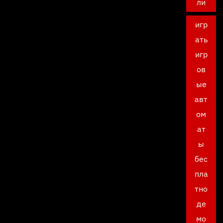
ли
игр
ать
игр
ов
ые
авт
ом
ат
ы
бес
пла
тно
де
мо