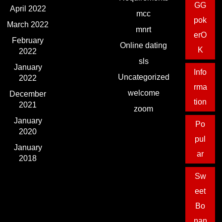
GG
April 2022
mcc
pok
March 2022
mnrt
erO
February
Online dating
K
2022
sls
January
Info
Uncategorized
2022
rma
welcome
December
tion
2021
zoom
January
Po
2020
pul
January
ar
2018
Sw
eet
Bo
nan