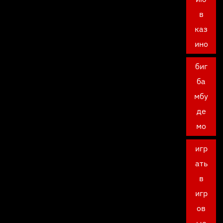
в
каз
ино
биг
ба
мбу
де
мо
игр
ать
в
игр
ов