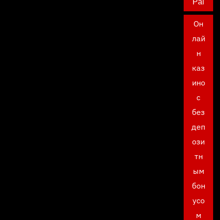
Pal
Он
лай
н
каз
ино
с
без
деп
ози
тн
ым
бон
усо
м