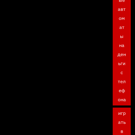
ые
авт
ом
ат
ы
на
ден
ьги
с
тел
еф
она
игр
ать
в