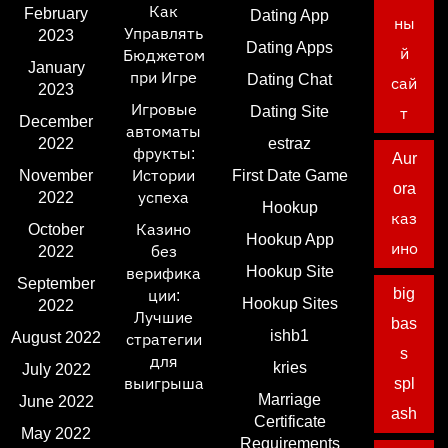
Как
February
Dating App
ны
Управлять
2023
Dating Apps
й
Бюджетом
January
при Игре
Dating Chat
сай
2023
Игровые
Dating Site
т
December
автоматы
2022
estraz
фрукты:
Aur
November
Истории
First Date Game
ora
2022
успеха
Hookup
каз
October
Казино
Hookup App
ино
2022
без
Hookup Site
верифика
September
big
ции:
Hookup Sites
2022
Лучшие
bas
ishb1
August 2022
стратегии
s
для
kries
July 2022
выигрыша
spl
Marriage
June 2022
ash
Certificate
May 2022
Requirements