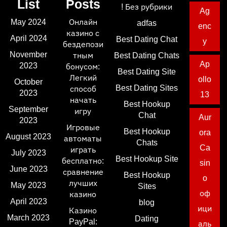
List
Posts
! Без рубрики
Ag
May 2024
Онлайн
adfas
enc
казино с
April 2024
Best Dating Chat
y
бездепози
November
тным
Best Dating Chats
Ap
2023
бонусом:
Best Dating Site
Легкий
ollo
October
Best Dating Sites
способ
2023
13
начать
Best Hookup
September
игру
Chat
Aur
2023
Игровые
Best Hookup
ora
August 2023
автоматы
Chats
Ca
играть
July 2023
Best Hookup Site
бесплатно:
sin
June 2023
сравнение
Best Hookup
o
лучших
May 2023
Sites
оф
казино
April 2023
blog
ици
Казино
March 2023
Dating
PayPal:
аль