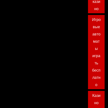
кази
но
Игро
вые
авто
мат
ы
игра
ть
бесп
латн
о
Кази
но