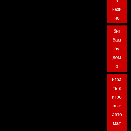
в
кази
но
биг
бам
бу
дем
о
игра
ть в
игро
вые
авто
мат