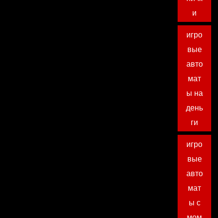
и
игро
вые
авто
мат
ы на
день
ги
игро
вые
авто
мат
ы с
мом