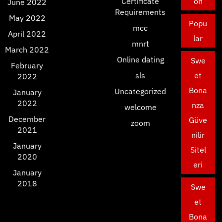
Certificate
on
June 2022
Requirements
May 2022
Popu
mcc
April 2022
lar
mnrt
March 2022
Online dating
Swe
February
sls
et
2022
Bona
Uncategorized
January
2022
nza
welcome
December
Güve
zoom
2021
nilir
January
Sitel
2020
eri
January
2018
Swe
et
Bona