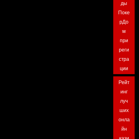
ды
Поке
рДо
м
при
реги
стра
ции
Рейт
инг
луч
ших
онла
йн
кази