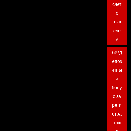
счет
с
выв
одо
м
безд
епоз
итны
й
бону
с за
реги
стра
цию