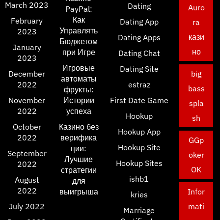
March 2023
Dating
Auro
PayPal:
Как
February
Dating App
ra
Управлять
2023
кази
Dating Apps
Бюджетом
January
но
при Игре
Dating Chat
2023
Игровые
Dating Site
December
big
автоматы
2022
estraz
bass
фрукты:
November
Истории
First Date Game
spla
2022
успеха
Hookup
sh
October
Казино без
Hookup App
2022
верифика
GGp
Hookup Site
ции:
September
oker
Лучшие
Hookup Sites
2022
OK
стратегии
ishb1
August
для
2022
выигрыша
Infor
kries
July 2022
mati
Marriage