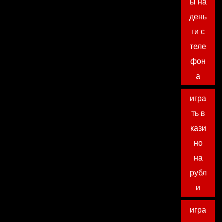
ы на
день
ги с
теле
фон
а
игра
ть в
кази
но
на
рубл
и
игра