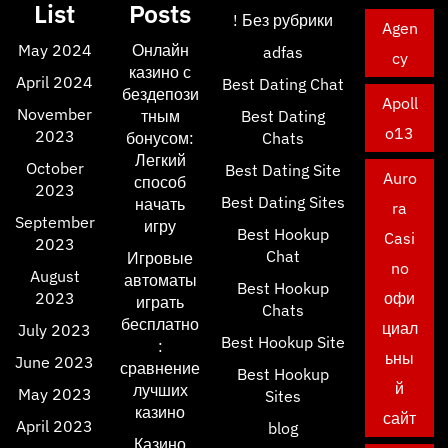
List
Posts
! Без рубрики
Agen
May 2024
Онлайн
adfas
cy
казино с
April 2024
Best Dating Chat
бездепози
Apoll
November
тным
Best Dating
o13
2023
бонусом:
Chats
Легкий
October
Best Dating Site
Auro
способ
2023
Best Dating Sites
начать
ra
September
игру
Best Hookup
Casi
2023
Chat
Игровые
no
August
автоматы
Best Hookup
2023
офи
играть
Chats
бесплатно
циал
July 2023
Best Hookup Site
:
ьны
June 2023
сравнение
Best Hookup
й
лучших
May 2023
Sites
казино
сайт
April 2023
blog
Казино