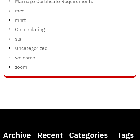
Marriage Certificate Requirements
mcc
mnrt
Online dating
sls
Uncategorized
welcome
zoom
Archive
Recent
Categories
Tags