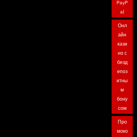
PayP
al
Онл
айн
кази
но с
безд
епоз
итны
м
бону
сом
Про
моко