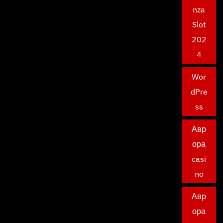
nza
Slot
202
4
Wor
dPre
ss
Авр
ора
casi
no
Авр
ора