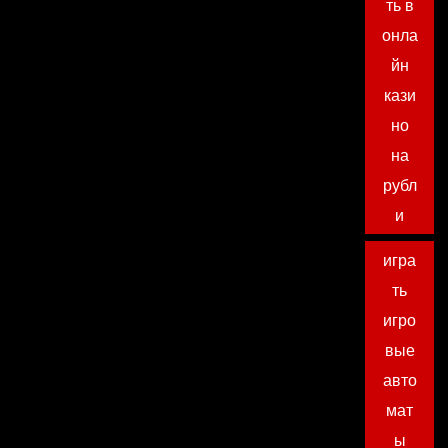
ть в
онла
йн
кази
но
на
рубл
и
игра
ть
игро
вые
авто
мат
ы