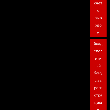
счет
с
выв
одо
м
безд
епоз
итн
ый
бону
с за
реги
стра
цию
в