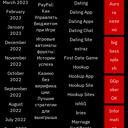
March 2023
Dating
Auro
PayPal:
Как
February
Dating App
ra
Управлять
2023
кази
Dating Apps
Бюджетом
January
но
при Игре
Dating Chat
2023
Игровые
Dating Site
December
big
автоматы
2022
estraz
bass
фрукты:
November
Истории
First Date Game
spla
2022
успеха
Hookup
sh
October
Казино
Hookup App
2022
без
GGp
Hookup Site
верифика
September
oker
ции:
Hookup Sites
2022
OK
Лучшие
ishb1
August
стратегии
2022
для
Infor
kries
выигрыша
July 2022
mati
Marriage