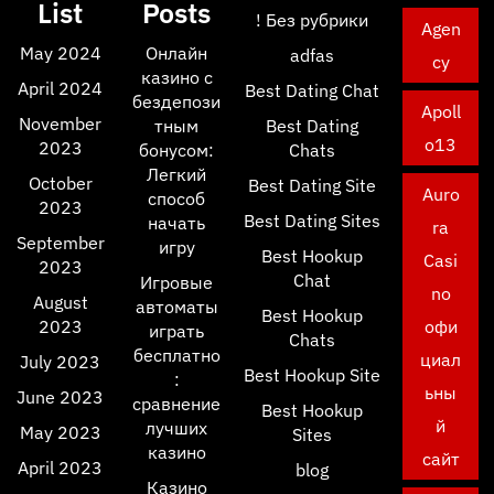
List
Posts
! Без рубрики
Agen
May 2024
Онлайн
adfas
cy
казино с
April 2024
Best Dating Chat
бездепози
Apoll
November
тным
Best Dating
o13
2023
бонусом:
Chats
Легкий
October
Best Dating Site
Auro
способ
2023
Best Dating Sites
начать
ra
September
игру
Best Hookup
Casi
2023
Chat
Игровые
no
August
автоматы
Best Hookup
2023
офи
играть
Chats
бесплатно
циал
July 2023
Best Hookup Site
:
ьны
June 2023
сравнение
Best Hookup
й
лучших
May 2023
Sites
казино
сайт
April 2023
blog
Казино