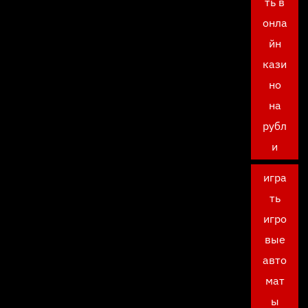
ть в
онла
йн
кази
но
на
рубл
и
игра
ть
игро
вые
авто
мат
ы