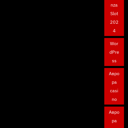
nza
Slot
202
4
Wor
dPre
ss
Авро
ра
casi
no
Авро
ра