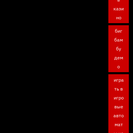
кази
но
биг
бам
бу
дем
о
игра
ть в
игро
вые
авто
мат