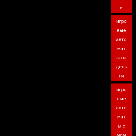
и
игро
вые
авто
мат
ы на
день
ги
игро
вые
авто
мат
ы с
мом