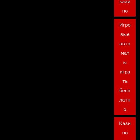
кази
но
Игро
вые
авто
мат
ы
игра
ть
бесп
латн
о
Кази
но