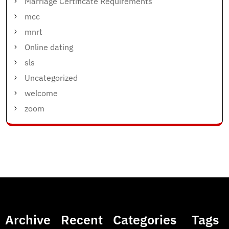
Marriage Certificate Requirements
mcc
mnrt
Online dating
sls
Uncategorized
welcome
zoom
Archive
Recent
Categories
Tags