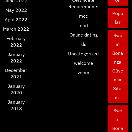
Certificate
on
June 2022
Requirements
May 2022
Popu
mcc
April 2022
lar
mnrt
March 2022
Online dating
Swe
February
sls
et
2022
Bona
Uncategorized
January
2022
nza
welcome
December
Güve
zoom
2021
nilir
January
Sitel
2020
eri
January
2018
Swe
et
Bona