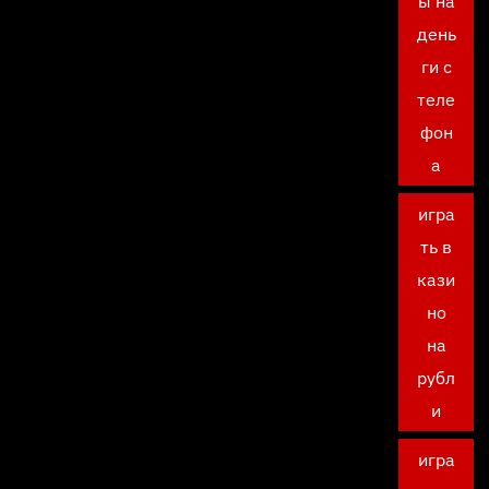
ы на
день
ги с
теле
фон
а
игра
ть в
кази
но
на
рубл
и
игра