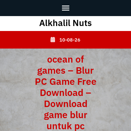
Alkhalil Nuts
Skip
to
content
10-08-26
(Press
Enter)
ocean of
games – Blur
PC Game Free
Download –
Download
game blur
untuk pc