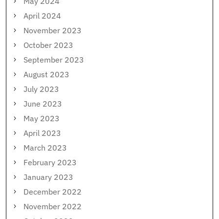
May 2024
April 2024
November 2023
October 2023
September 2023
August 2023
July 2023
June 2023
May 2023
April 2023
March 2023
February 2023
January 2023
December 2022
November 2022