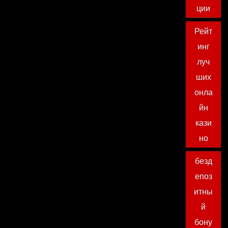
ции
Рейт
инг
луч
ших
онла
йн
кази
но
безд
епоз
итны
й
бону