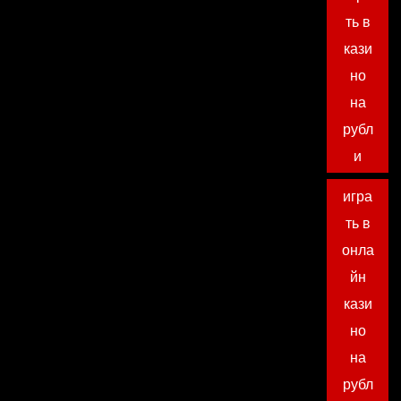
ть в
кази
но
на
рубл
и
игра
ть в
онла
йн
кази
но
на
рубл