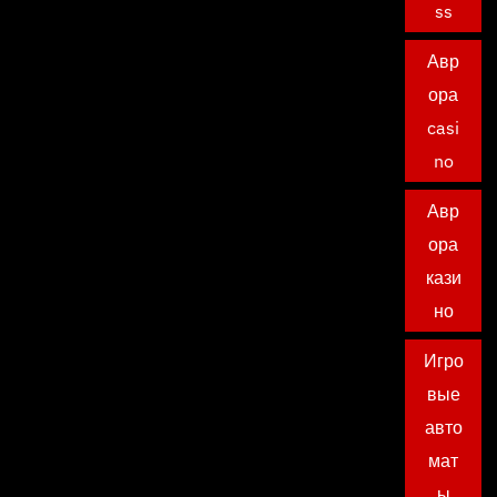
ss
Авр
ора
casi
no
Авр
ора
кази
но
Игро
вые
авто
мат
ы