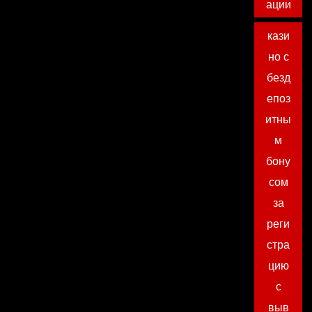
ации
кази
но с
безд
епоз
итны
м
бону
сом
за
реги
стра
цию
с
выв