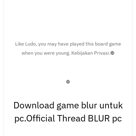
Like Ludo, you may have played this board game
when you were young. Kebijakan Privasi.❿
❿
Download game blur untuk
pc.Official Thread BLUR pc