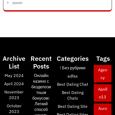
zoom
Archive
Recent
Categories
Tags
List
Posts
! Без рубрики
Agen
May 2024
Онлайн
adfas
cy
казино с
April 2024
Best Dating Chat
бездепози
Apoll
November
тным
Best Dating
o13
2023
бонусом:
Chats
Легкий
October
Best Dating Site
Auro
способ
2023
Best Dating Sites