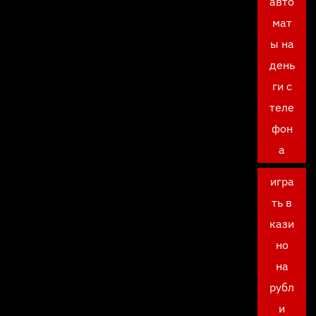
авто
мат
ы на
день
ги с
теле
фон
а
игра
ть в
кази
но
на
рубл
и