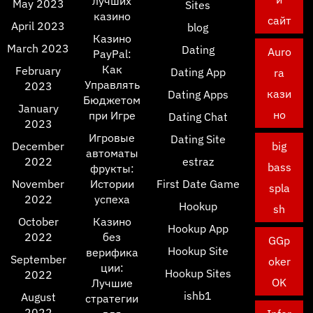
лучших
May 2023
Sites
казино
сайт
April 2023
blog
Казино
March 2023
Dating
Auro
PayPal:
Как
February
Dating App
ra
Управлять
2023
кази
Dating Apps
Бюджетом
January
но
при Игре
Dating Chat
2023
Игровые
Dating Site
December
big
автоматы
2022
estraz
bass
фрукты:
November
Истории
First Date Game
spla
2022
успеха
Hookup
sh
October
Казино
Hookup App
2022
без
GGp
Hookup Site
верифика
September
oker
ции:
Hookup Sites
2022
OK
Лучшие
ishb1
August
стратегии
2022