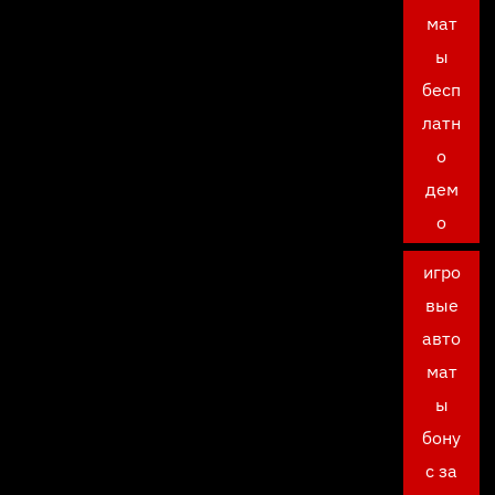
мат
ы
бесп
латн
о
дем
о
игро
вые
авто
мат
ы
бону
с за