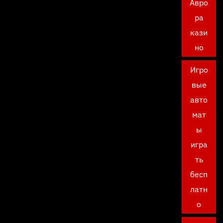
Авро
ра
кази
но
Игро
вые
авто
мат
ы
игра
ть
бесп
латн
о