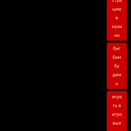
стра
цию
в
кази
но
биг
бам
бу
дем
о
игра
ть в
игро
вые