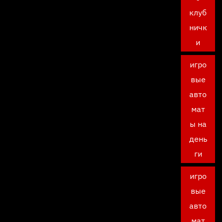
клуб
ничк
и
игро
вые
авто
мат
ы на
день
ги
игро
вые
авто
мат