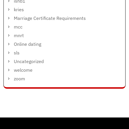
ishb1
kries
Marriage Certificate Requirements
mcc
mnrt
Online dating
sls
Uncategorized
welcome
zoom