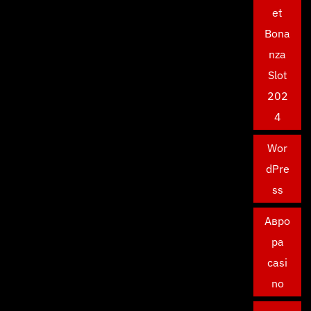
et
Bona
nza
Slot
202
4
Wor
dPre
ss
Авро
ра
casi
no