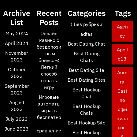
Archive
Recent
Categories
Tags
List
Posts
! Без рубрики
Agen
May 2024
Онлайн
adfas
cy
казино с
April 2024
Best Dating Chat
бездепози
Apoll
November
тным
Best Dating
o13
2023
бонусом:
Chats
Легкий
October
Best Dating Site
Auro
способ
2023
Best Dating Sites
начать
ra
September
игру
Best Hookup
Casi
2023
Chat
Игровые
no
August
автоматы
Best Hookup
2023
офи
играть
Chats
бесплатно
циал
July 2023
Best Hookup Site
:
ьны
June 2023
сравнение
Best Hookup
й