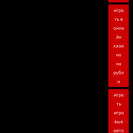
игра
ть в
онла
йн
кази
но
на
рубл
и
игра
ть
игро
вые
авто