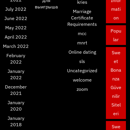
для
Infor
kries
выигрыша
July 2022
mati
Marriage
Certificate
on
June 2022
Requirements
May 2022
Popu
mcc
April 2022
lar
mnrt
March 2022
Online dating
Swe
February
sls
et
2022
Bona
Uncategorized
January
2022
nza
welcome
December
Güve
zoom
2021
nilir
January
Sitel
2020
eri
January
2018
Swe