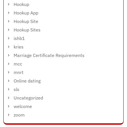
Hookup
Hookup App
Hookup Site
Hookup Sites
ishb1
kries
Marriage Certificate Requirements
mcc
mnrt
Online dating
sls
Uncategorized
welcome
zoom