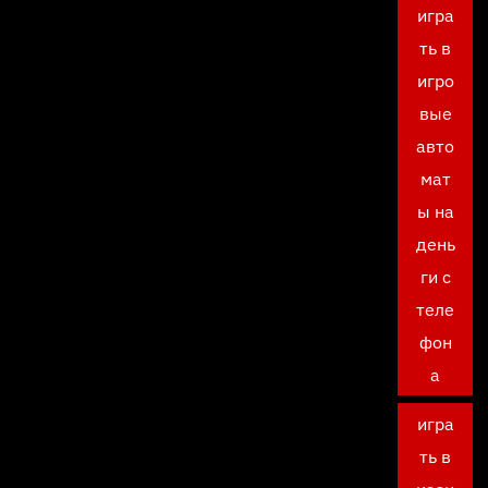
игра
ть в
игро
вые
авто
мат
ы на
день
ги с
теле
фон
а
игра
ть в