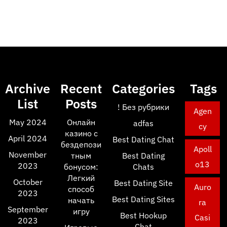
Archive
Recent
Categories
Tags
List
Posts
! Без рубрики
Agen
May 2024
Онлайн
adfas
cy
казино с
April 2024
Best Dating Chat
бездепози
Apoll
November
тным
Best Dating
o13
2023
бонусом:
Chats
Легкий
October
Best Dating Site
Auro
способ
2023
Best Dating Sites
начать
ra
September
игру
Best Hookup
Casi
2023
Chat