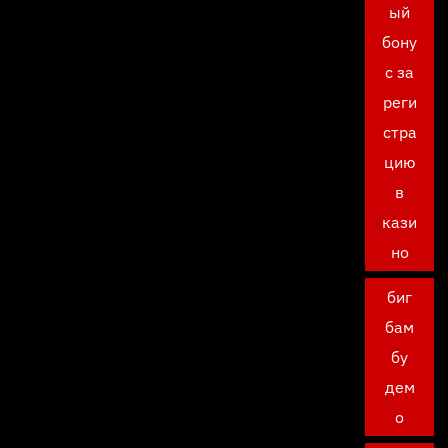
ый
бону
с за
реги
стра
цию
в
кази
но
биг
бам
бу
дем
о