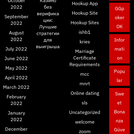
October
Казино
Hookup App
2022
без
GGp
Hookup Site
верифика
September
oker
ции:
Hookup Sites
2022
OK
Лучшие
ishb1
August
стратегии
2022
для
Infor
kries
выигрыша
July 2022
mati
Marriage
Certificate
on
June 2022
Requirements
May 2022
Popu
mcc
April 2022
lar
mnrt
March 2022
Online dating
Swe
February
sls
et
2022
Bona
Uncategorized
January
2022
nza
welcome
December
Güve
zoom