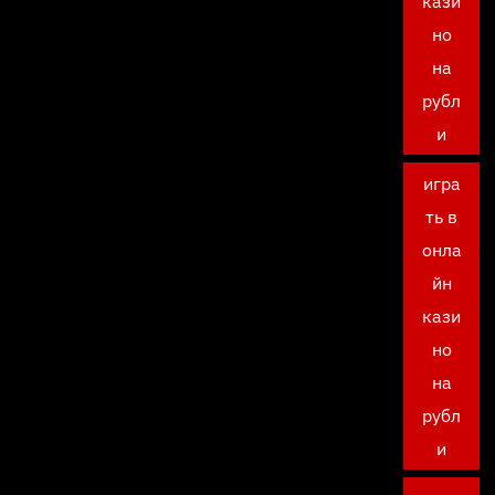
кази
но
на
рубл
и
игра
ть в
онла
йн
кази
но
на
рубл
и