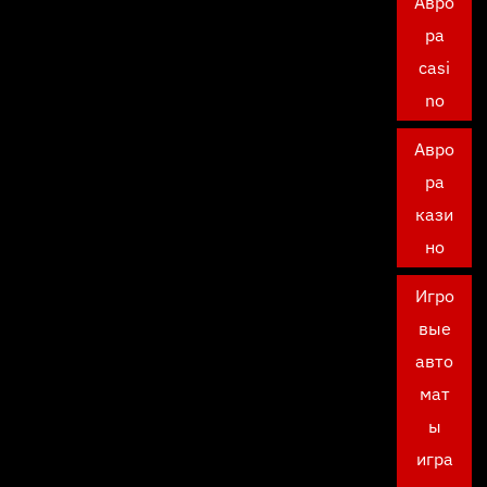
Авро
ра
casi
no
Авро
ра
кази
но
Игро
вые
авто
мат
ы
игра