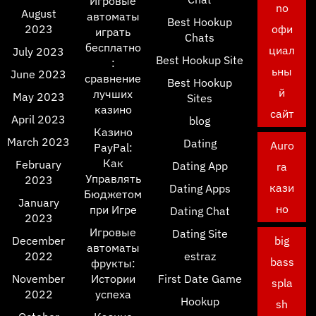
Игровые
no
August
автоматы
Best Hookup
2023
офи
играть
Chats
бесплатно
циал
July 2023
Best Hookup Site
:
ьны
June 2023
сравнение
Best Hookup
й
лучших
May 2023
Sites
казино
сайт
April 2023
blog
Казино
March 2023
Dating
Auro
PayPal:
Как
February
Dating App
ra
Управлять
2023
кази
Dating Apps
Бюджетом
January
но
при Игре
Dating Chat
2023
Игровые
Dating Site
December
big
автоматы
2022
estraz
bass
фрукты:
November
Истории
First Date Game
spla
2022
успеха
Hookup
sh