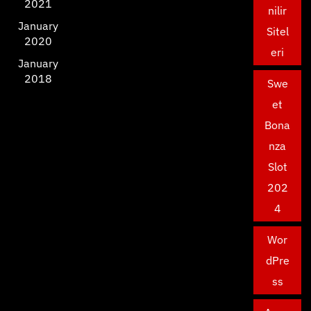
2021
nilir
January
Sitel
2020
eri
January
2018
Swe
et
Bona
nza
Slot
202
4
Wor
dPre
ss