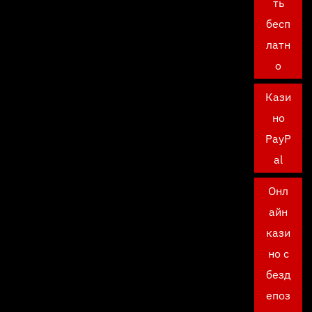
ть
бесп
латн
о
Кази
но
PayP
al
Онл
айн
кази
но с
безд
епоз