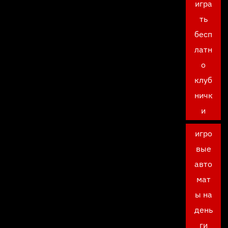
игра
ть
бесп
латн
о
клуб
ничк
и
игро
вые
авто
мат
ы на
день
ги