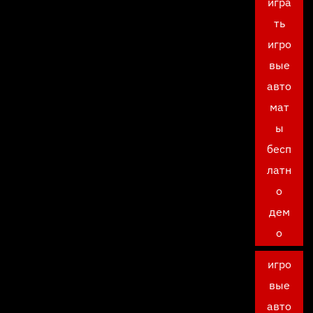
игра
ть
игро
вые
авто
мат
ы
бесп
латн
о
дем
о
игро
вые
авто