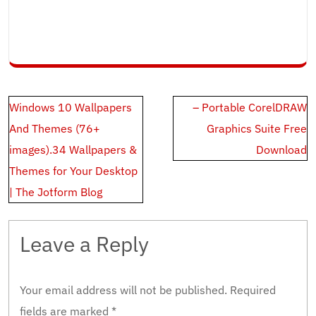
Post
Windows 10 Wallpapers
– Portable CorelDRAW
navigation
And Themes (76+
Graphics Suite Free
images).34 Wallpapers &
Download
Themes for Your Desktop
| The Jotform Blog
Leave a Reply
Your email address will not be published.
Required
fields are marked
*