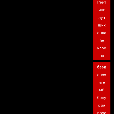
Рейт
инг
луч
ших
онла
йн
кази
но
безд
епоз
итн
ый
бону
с за
прос