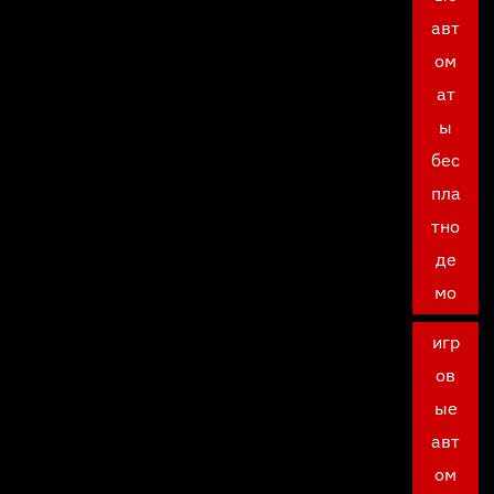
авт
ом
ат
ы
бес
пла
тно
де
мо
игр
ов
ые
авт
ом