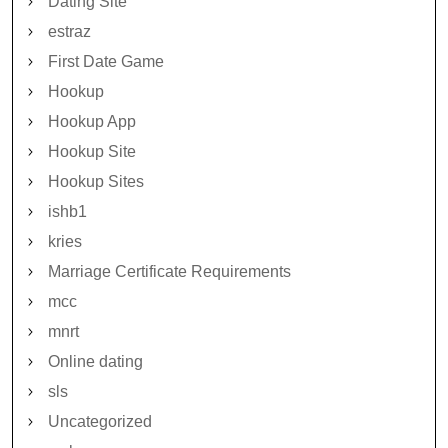
Dating Site
estraz
First Date Game
Hookup
Hookup App
Hookup Site
Hookup Sites
ishb1
kries
Marriage Certificate Requirements
mcc
mnrt
Online dating
sls
Uncategorized