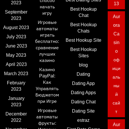
способ
2023
13
начать
Best Hookup
September
игру
Chat
Aur
2023
Игровые
Best Hookup
ora
August 2023
автоматы
Chats
Ca
играть
July 2023
Best Hookup Site
бесплатно:
sin
June 2023
сравнение
Best Hookup
o
лучших
May 2023
Sites
оф
казино
April 2023
blog
ици
Казино
March 2023
Dating
PayPal:
аль
Как
February
Dating App
ны
Управлять
2023
Dating Apps
й
Бюджетом
January
при Игре
Dating Chat
сай
2023
Игровые
Dating Site
т
December
автоматы
2022
estraz
фрукты:
Aur