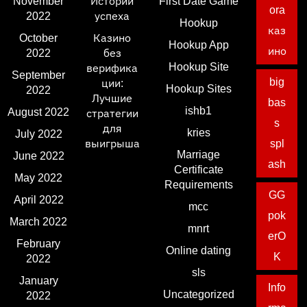
November
Истории
First Date Game
ora
2022
успеха
Hookup
каз
October
Казино
Hookup App
ино
2022
без
Hookup Site
верифика
September
big
ции:
Hookup Sites
2022
Лучшие
bas
ishb1
August 2022
стратегии
s
для
kries
July 2022
выигрыша
spl
Marriage
June 2022
ash
Certificate
May 2022
Requirements
GG
April 2022
mcc
pok
March 2022
mnrt
erO
February
Online dating
K
2022
sls
January
Info
Uncategorized
2022