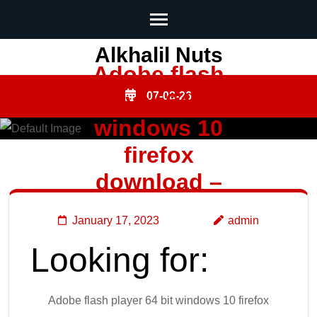
Skip
Alkhalil Nuts
Adobe flash
to
content
player 64 bit
07-08-26
(Press
windows 10
Enter)
firefox
download –
January 17, 2023
admin
Looking for:
Adobe flash player 64 bit windows 10 firefox