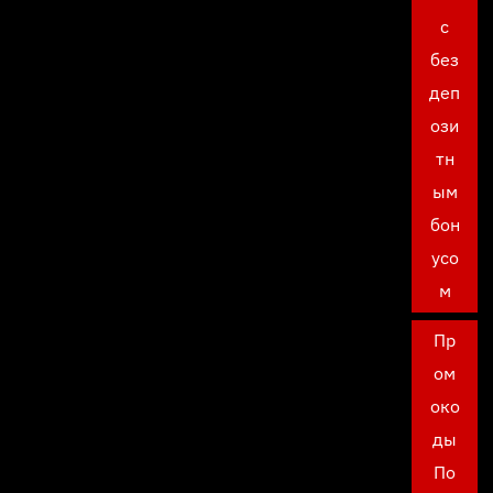
с
без
деп
ози
тн
ым
бон
усо
м
Пр
ом
око
ды
По