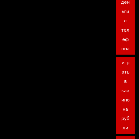
ден
ьги
с
тел
еф
она
игр
ать
в
каз
ино
на
руб
ли