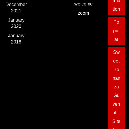
rma
welcome
December
tion
2021
zoom
January
Po
2020
pul
January
ar
2018
Sw
eet
Bo
nan
za
Gü
ven
ilir
Site