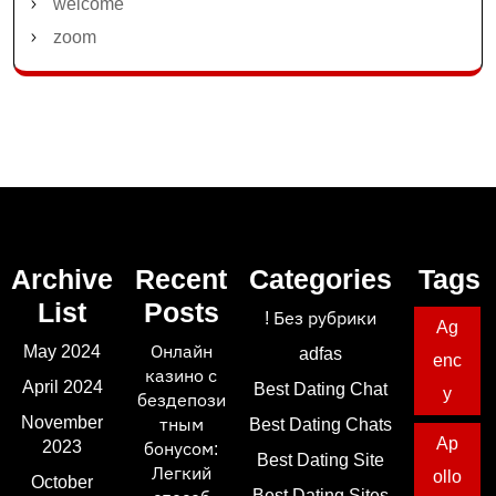
welcome
zoom
Archive
Recent
Categories
Tags
List
Posts
! Без рубрики
Ag
May 2024
Онлайн
adfas
enc
казино с
April 2024
Best Dating Chat
y
бездепози
November
тным
Best Dating Chats
Ap
2023
бонусом:
Best Dating Site
Легкий
ollo
October
Best Dating Sites