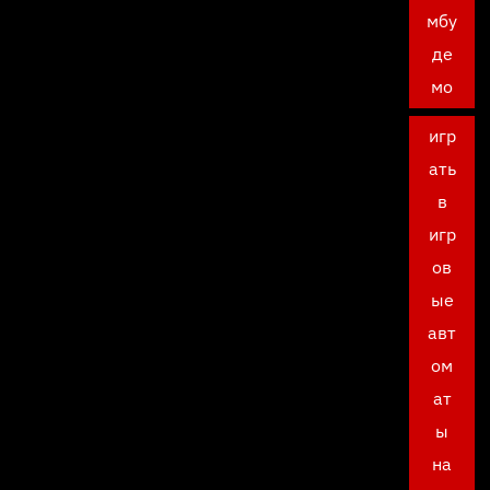
мбу
де
мо
игр
ать
в
игр
ов
ые
авт
ом
ат
ы
на