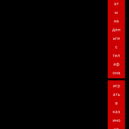
ат
ы
на
ден
ьги
с
тел
еф
она
игр
ать
в
каз
ино
на