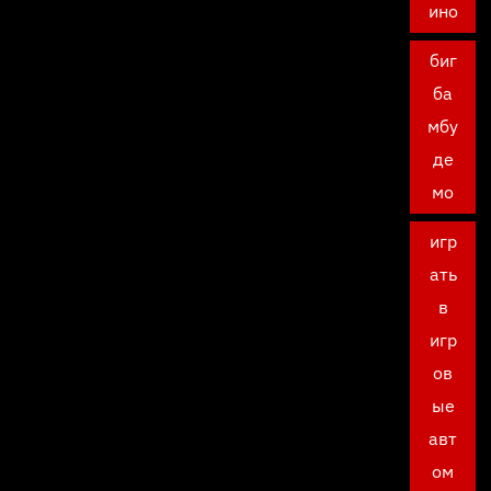
ино
биг
ба
мбу
де
мо
игр
ать
в
игр
ов
ые
авт
ом