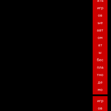
ать
игр
ов
ые
авт
ом
ат
ы
бес
пла
тно
де
мо
игр
ов