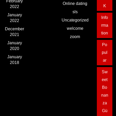
February
Online dating
K
2022
sls
January
Info
Uncategorized
2022
rma
welcome
December
tion
2021
zoom
January
Po
2020
pul
January
ar
2018
Sw
eet
Bo
nan
za
Gü