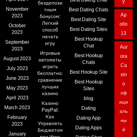
y
бездепози
November
тным
Best Dating Chats
Ap
2023
бонусом:
Best Dating Site
Легкий
ollo
October
Best Dating Sites
способ
2023
13
начать
Best Hookup
September
игру
Chat
Aur
2023
Игровые
Best Hookup
ora
August 2023
автоматы
Chats
Ca
играть
July 2023
Best Hookup Site
бесплатно:
sin
June 2023
сравнение
Best Hookup
o
лучших
May 2023
Sites
оф
казино
April 2023
blog
ици
Казино
March 2023
Dating
PayPal:
аль
Как
February
Dating App
ны
Управлять
2023
Dating Apps
й
Бюджетом
January
при Игре