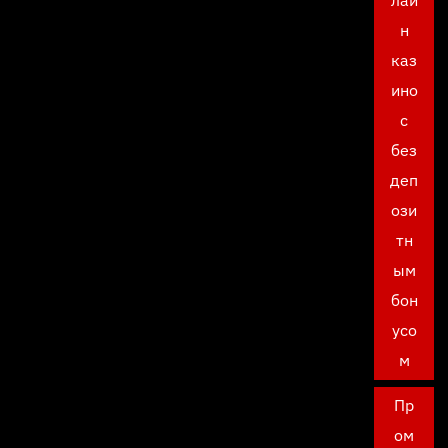
лай
н
каз
ино
с
без
деп
ози
тн
ым
бон
усо
м
Пр
ом