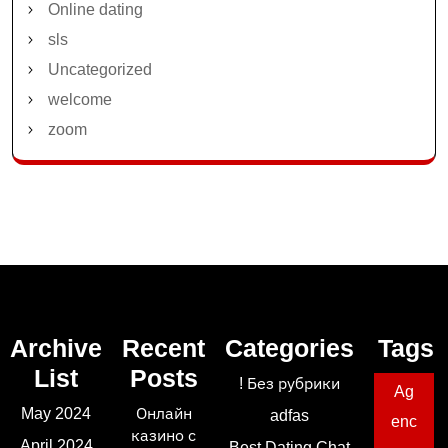
Online dating
sls
Uncategorized
welcome
zoom
Archive
Recent
Categories
Tags
List
Posts
! Без рубрики
Ag
May 2024
Онлайн
adfas
enc
казино с
April 2024
Best Dating Chat