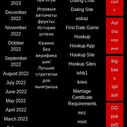
Dating Chat
сай
2023
Игровые
Dating Site
т
December
автоматы
2022
estraz
фрукты:
Aur
November
Истории
First Date Game
ora
2022
успеха
Hookup
каз
October
Казино
Hookup App
ино
2022
без
Hookup Site
верифика
September
big
ции:
Hookup Sites
2022
Лучшие
bas
ishb1
August 2022
стратегии
s
для
kries
July 2022
выигрыша
spl
Marriage
June 2022
ash
Certificate
May 2022
Requirements
GG
April 2022
mcc
pok
March 2022
mnrt
erO