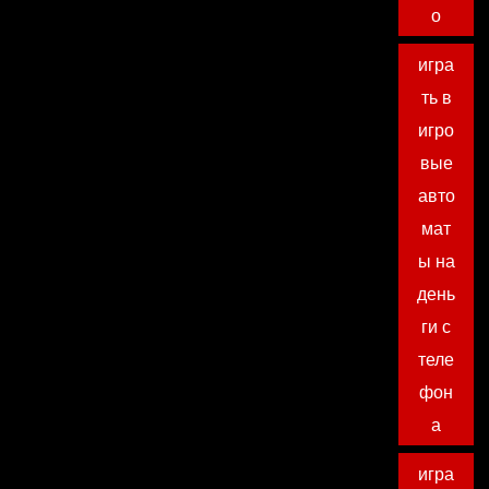
о
игра
ть в
игро
вые
авто
мат
ы на
день
ги с
теле
фон
а
игра