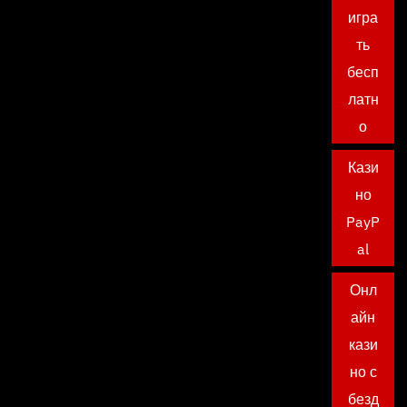
игра
ть
бесп
латн
о
Кази
но
PayP
al
Онл
айн
кази
но с
безд