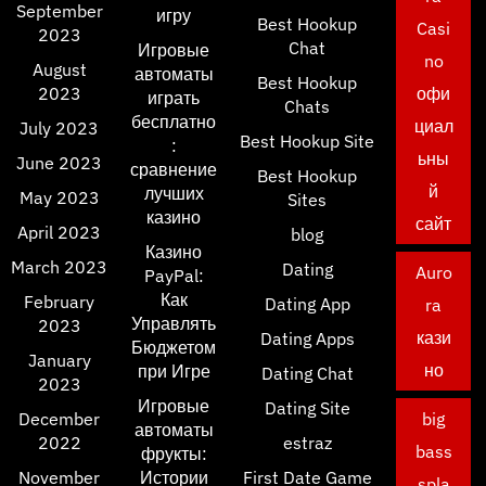
September
игру
Best Hookup
Casi
2023
Chat
Игровые
no
August
автоматы
Best Hookup
2023
офи
играть
Chats
бесплатно
циал
July 2023
Best Hookup Site
:
ьны
June 2023
сравнение
Best Hookup
й
лучших
May 2023
Sites
казино
сайт
April 2023
blog
Казино
March 2023
Dating
Auro
PayPal:
Как
February
Dating App
ra
Управлять
2023
кази
Dating Apps
Бюджетом
January
но
при Игре
Dating Chat
2023
Игровые
Dating Site
December
big
автоматы
2022
estraz
bass
фрукты:
November
Истории
First Date Game
spla