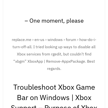
– One moment, please
replace.me › en-us › windows › forum › how-do-i-
turn-off-all. I tried looking up ways to disable all
Xbox services from rgedit, but couldn’t find
“xbgm” XboxApp | Remove-AppxPackage. Best
regards.
Troubleshoot Xbox Game
Bar on Windows | Xbox
Support – Purpose of Xbox