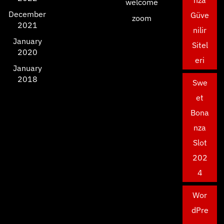
welcome
December
Güve
zoom
2021
nilir
January
Sitel
2020
eri
January
2018
Swe
et
Bona
nza
Slot
202
4
Wor
dPre