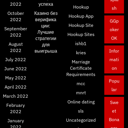
2022
успеха
Hookup
sh
October
Казино без
Hookup App
2022
верифика
GGp
Hookup Site
ции:
September
oker
Лучшие
Hookup Sites
2022
OK
стратегии
ishb1
August
для
2022
выигрыша
Infor
kries
July 2022
mati
Marriage
Certificate
on
June 2022
Requirements
May 2022
Popu
mcc
April 2022
lar
mnrt
March 2022
Online dating
Swe
February
sls
et
2022
Bona
Uncategorized
January
2022
nza