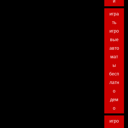
и
игра
ть
игро
вые
авто
мат
ы
бесп
латн
о
дем
о
игро