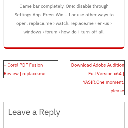
Game bar completely. One: disable through
Settings App. Press Win + I or use other ways to
open. replace.me › watch. replace.me › en-us ›
windows › forum › how-do-i-turn-off-all.
Post
– Corel PDF Fusion
Download Adobe Audition
navigation
Review | replace.me
Full Version x64 |
YASIR.One moment,
please
Leave a Reply