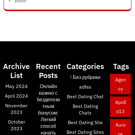
zoom
Archive
Recent
Categories
Tags
List
Posts
! Без рубрики
Agen
May 2024
Онлайн
adfas
cy
казино с
April 2024
Best Dating Chat
бездепози
Apoll
November
тным
Best Dating
o13
2023
бонусом:
Chats
Легкий
October
Best Dating Site
Auro
способ
2023
Best Dating Sites
начать
ra