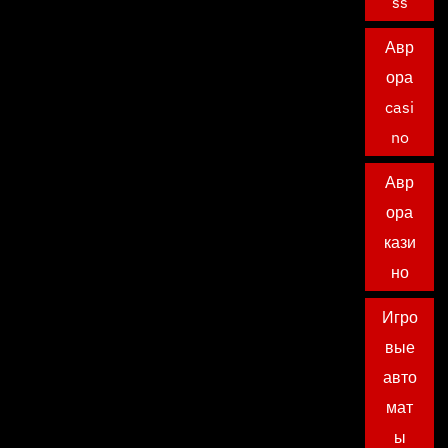
ss
Авр
ора
casi
no
Авр
ора
кази
но
Игро
вые
авто
мат
ы