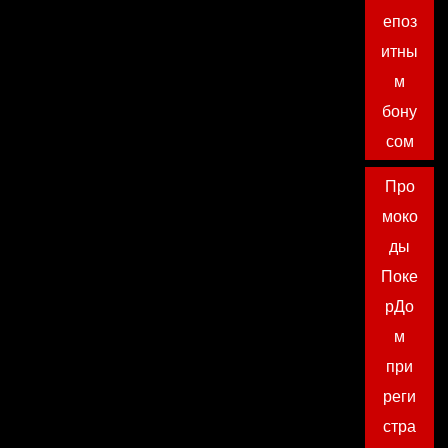
епоз
итны
м
бону
сом
Про
моко
ды
Поке
рДо
м
при
реги
стра