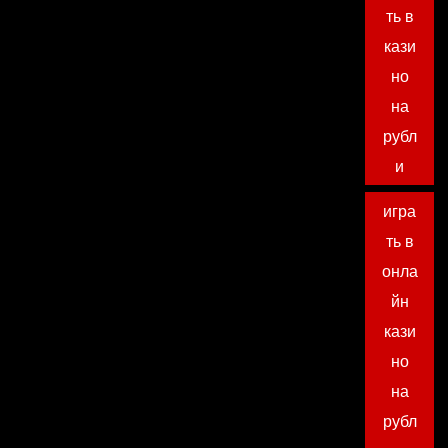
ть в
кази
но
на
рубл
и
игра
ть в
онла
йн
кази
но
на
рубл