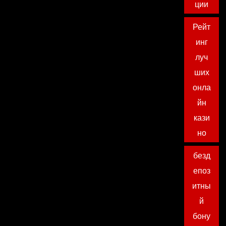
ции
Рейт
инг
луч
ших
онла
йн
кази
но
безд
епоз
итны
й
бону