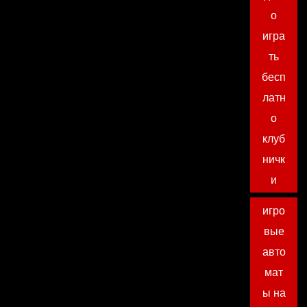
о
игра
ть
бесп
латн
о
клуб
ничк
и
игро
вые
авто
мат
ы на