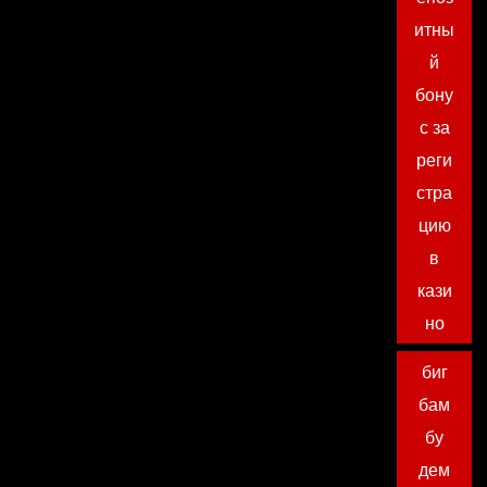
итны
й
бону
с за
реги
стра
цию
в
кази
но
биг
бам
бу
дем