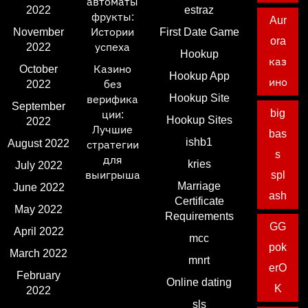
автоматы
2022
estraz
фрукты:
Aur
November
Истории
First Date Game
ora
2022
успеха
Hookup
каз
October
Казино
Hookup App
ино
2022
без
Hookup Site
верифика
September
big
ции:
Hookup Sites
2022
Лучшие
bas
ishb1
August 2022
стратегии
s
для
kries
July 2022
выигрыша
spl
Marriage
June 2022
ash
Certificate
May 2022
Requirements
GG
April 2022
mcc
pok
March 2022
mnrt
erO
February
Online dating
K
2022
sls