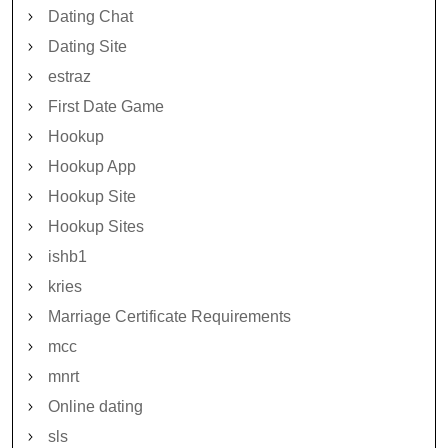
Dating Chat
Dating Site
estraz
First Date Game
Hookup
Hookup App
Hookup Site
Hookup Sites
ishb1
kries
Marriage Certificate Requirements
mcc
mnrt
Online dating
sls