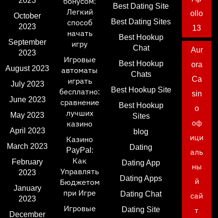
2023
бонусом:
Best Dating Site
Легкий
ollo
October
Best Dating Sites
способ
2023
13
начать
Best Hookup
September
игру
Chat
Aur
2023
Игровые
Best Hookup
ora
August 2023
автоматы
Chats
Ca
играть
July 2023
Best Hookup Site
бесплатно:
sin
June 2023
сравнение
Best Hookup
o
лучших
May 2023
Sites
оф
казино
April 2023
blog
ици
Казино
March 2023
Dating
PayPal:
аль
Как
February
Dating App
ны
Управлять
2023
Dating Apps
й
Бюджетом
January
при Игре
Dating Chat
сай
2023
Игровые
Dating Site
т
December