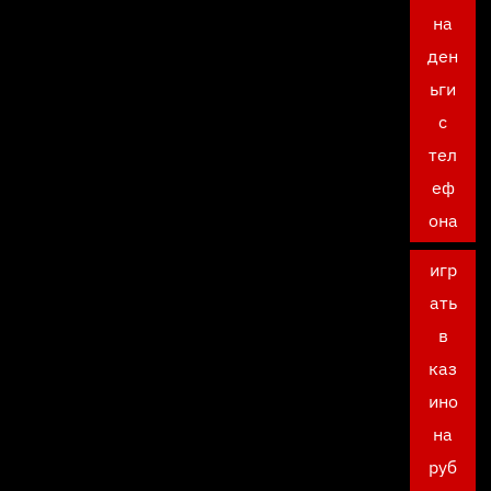
на
ден
ьги
с
тел
еф
она
игр
ать
в
каз
ино
на
руб