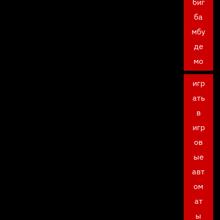
биг
ба
мбу
де
мо
игр
ать
в
игр
ов
ые
авт
ом
ат
ы