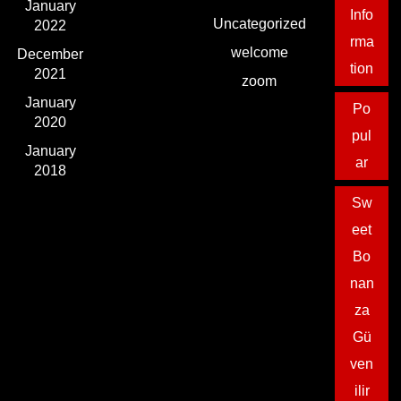
January
Info
Uncategorized
2022
rma
welcome
December
tion
2021
zoom
January
Po
2020
pul
January
ar
2018
Sw
eet
Bo
nan
za
Gü
ven
ilir