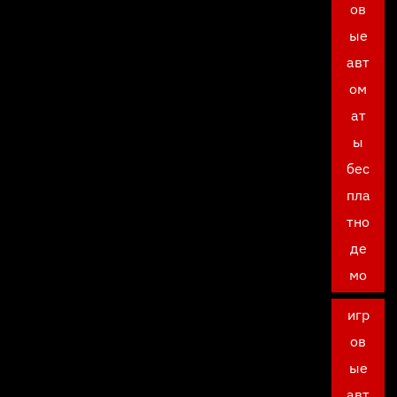
ов
ые
авт
ом
ат
ы
бес
пла
тно
де
мо
игр
ов
ые
авт