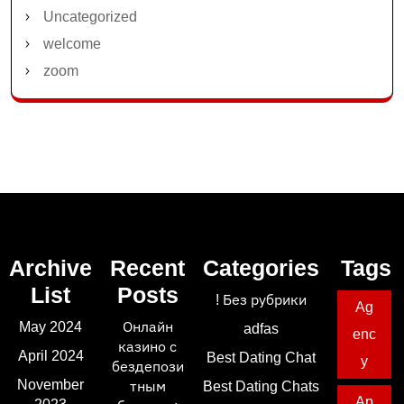
Uncategorized
welcome
zoom
Archive
Recent
Categories
Tags
List
Posts
! Без рубрики
Ag
May 2024
Онлайн
adfas
enc
казино с
April 2024
Best Dating Chat
y
бездепози
November
тным
Best Dating Chats
Ap