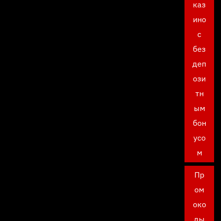
каз
ино
с
без
деп
ози
тн
ым
бон
усо
м
Пр
ом
око
ды