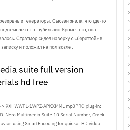
резервные генераторы. Сьюзан знала, что где-то
 подземелья есть рубильник. Кроме того, она
валось. Стратмор сидел наверху с «береттой» в
 записку и положил на пол возле .
dia suite full version
rials hd free
erial-> 9XHWWPL-1WPZ-APKXMML mp3PRO plug-in:
HD. Nero Multimedia Suite 10 Serial Number, Crack
movies using SmartEncoding for quicker HD video