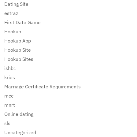
Dating Site
estraz
First Date Game
Hookup
Hookup App
Hookup Site
Hookup Sites
ishb1
kries
Marriage Certificate Requirements
mcc
mnrt
Online dating
sls
Uncategorized