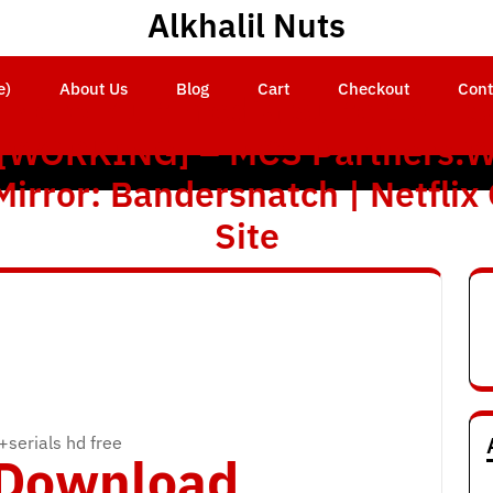
Alkhalil Nuts
e)
About Us
Blog
Cart
Checkout
Cont
Nero Multimedia Suite 10 + Se
 [WORKING] – MCS Partners.W
Mirror: Bandersnatch | Netflix O
Site
+serials hd free
o Download